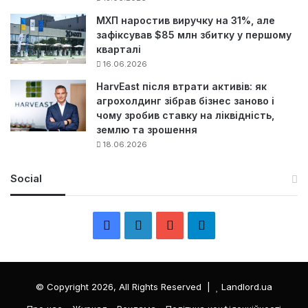
МХП наростив виручку на 31%, але
зафіксував $85 млн збитку у першому
кварталі
16.06.2026
HarvEast після втрати активів: як
агрохолдинг зібрав бізнес заново і
чому зробив ставку на ліквідність,
землю та зрошення
18.06.2026
Social
F
L
Y
Т
a
i
o
е
c
n
u
л
© Copyright 2026, All Rights Reserved |
Landlord.ua
e
k
T
е