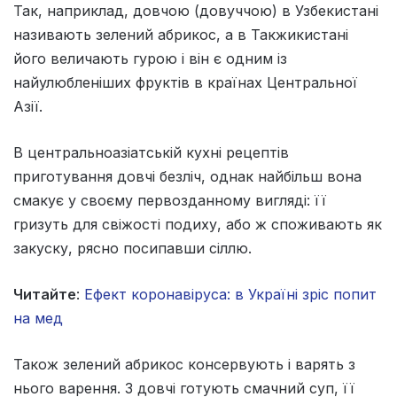
Так, наприклад, довчою (довуччою) в Узбекистані
називають зелений абрикос, а в Такжикистані
його величають гурою і він є одним із
найулюбленіших фруктів в країнах Центральної
Азії.
В центральноазіатській кухні рецептів
приготування довчі безліч, однак найбільш вона
смакує у своєму первозданному вигляді: її
гризуть для свіжості подиху, або ж споживають як
закуску, рясно посипавши сіллю.
Читайте
:
Ефект коронавіруса: в Україні зріс попит
на мед
Також зелений абрикос консервують і варять з
нього варення. З довчі готують смачний суп, її