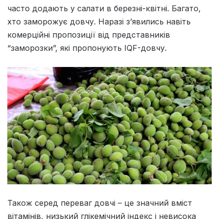
часто додають у салати в березні-квітні. Багато,
хто заморожує довчу. Наразі з’явились навіть
комерційні пропозиції від представників
“заморозки”, які пропонують IQF-довчу.
Також серед переваг довчі – це значний вміст
вітамінів, низький глікемічний індекс і невисока