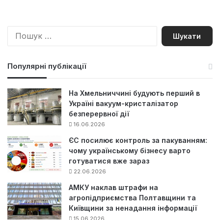
П
о
ш
у
Популярні публікації
к
:
На Хмельниччині будують перший в
Україні вакуум-кристалізатор
безперервної дії
16.06.2026
ЄС посилює контроль за пакуванням:
чому українському бізнесу варто
готуватися вже зараз
22.06.2026
АМКУ наклав штрафи на
агропідприємства Полтавщини та
Київщини за ненадання інформації
15.06.2026