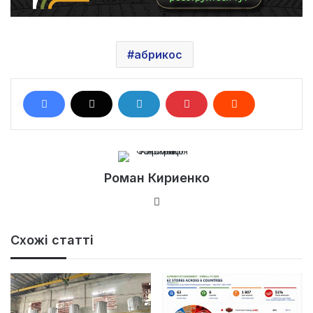
абрикос
Роман Кириенко
Ве
б-
са
Схожі статті
йт