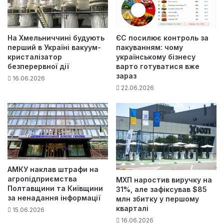
На Хмельниччині будують
ЄС посилює контроль за
перший в Україні вакуум-
пакуванням: чому
кристалізатор
українському бізнесу
безперервної дії
варто готуватися вже
зараз
16.06.2026
22.06.2026
АМКУ наклав штрафи на
агропідприємства
МХП наростив виручку на
Полтавщини та Київщини
31%, але зафіксував $85
за ненадання інформації
млн збитку у першому
кварталі
15.06.2026
16.06.2026