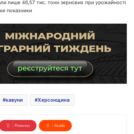
рали лише 46,57 тис. тонн зернових при урожайності
чні показники
кавуни
Херсонщина
Pinterest
Reddit