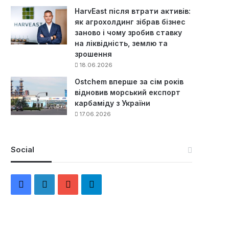
HarvEast після втрати активів:
як агрохолдинг зібрав бізнес
заново і чому зробив ставку
на ліквідність, землю та
зрошення
18.06.2026
Ostchem вперше за сім років
відновив морський експорт
карбаміду з України
17.06.2026
Social
F
L
Y
Т
a
i
o
е
c
n
u
л