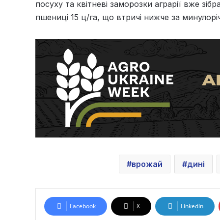
посуху та квітневі заморозки аграрії вже зіб
пшениці 15 ц/га, що втричі нижче за минулорі
врожай
дині
Facebook
X
LinkedIn