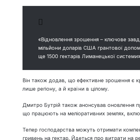
«Відновлення зрошення – ключове завда
мільйони доларів США грантової допом
ще 1500 гектарів Лиманецької системи»
Він також додав, що ефективне зрошення є 
лише регіону, а й країни в цілому.
Дмитро Бутрій також анонсував оновлення п
що працюють на меліоративних землях, вкл
Тепер господарства можуть отримати компенс
гривень на гектар. Йдеться про витрати на 