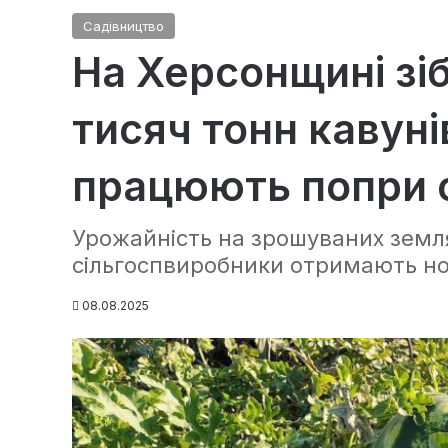
Садівництво
На Херсонщині зі
тисяч тонн кавунів
працюють попри о
Урожайність на зрошуваних земля
сільгоспвиробники отримають но
08.08.2025