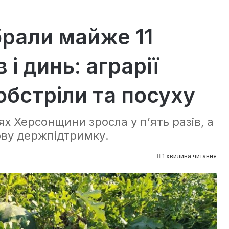
брали майже 11
 і динь: аграрії
бстріли та посуху
х Херсонщини зросла у п’ять разів, а
ву держпідтримку.
1 хвилина читання