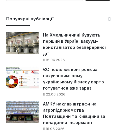
ш
у
к
Популярні публікації
:
На Хмельниччині будують
перший в Україні вакуум-
кристалізатор безперервної
дії
16.06.2026
ЄС посилює контроль за
пакуванням: чому
українському бізнесу варто
готуватися вже зараз
22.06.2026
АМКУ наклав штрафи на
агропідприємства
Полтавщини та Київщини за
ненадання інформації
15.06.2026