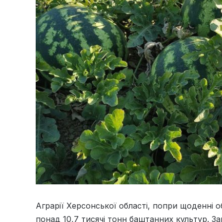
Аграрії Херсонської області, попри щоденні о
понад 10,7 тисячі тонн баштанних культур. За