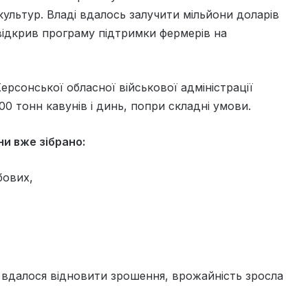
 культур. Владі вдалось залучити мільйони доларів
відкрив програму підтримки фермерів на
рсонської обласної військової адміністрації
00 тонн кавунів і динь, попри складні умови.
и вже зібрано:
бових,
де вдалося відновити зрошення, врожайність зросла