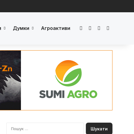
и
Думки
Агроактиви
Facebook
LinkedIn
YouTube
Телеграм
П
о