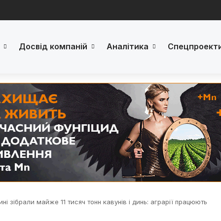
Досвід компаній
Аналітика
Спецпроект
ні зібрали майже 11 тисяч тонн кавунів і динь: аграрії працюють