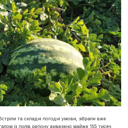
бстріли та складні погодні умови, зібрали вже
галом із полів регіону вивезено майже 155 тисяч