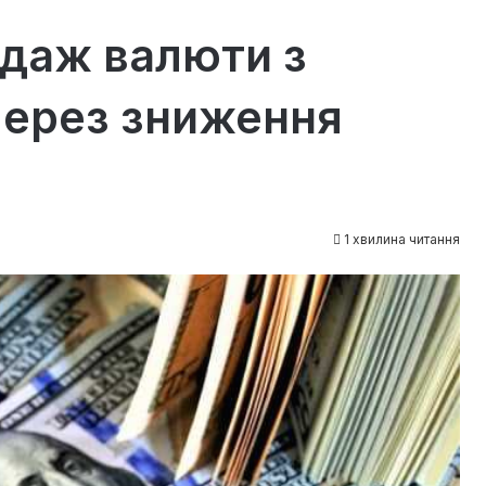
одаж валюти з
через зниження
1 хвилина читання