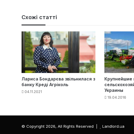
Схожі статті
Лариса Бондарєва звільнилася з
Крупнейшие
банку Креді Агріколь
сельскохозя
Украины
04.11.2021
19.04.2016
© Copyright 2026, All Rights Reserved |
Landlord.ua