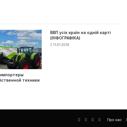
ВВП усіх країн на одній карті
(ІНФОГРАФІКА)
11.01.2019
 импортеры
йственной техники
Facebook
LinkedIn
YouTube
Телеграма
Про нас