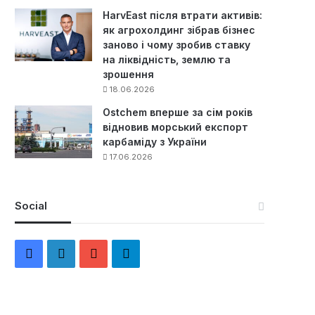
HarvEast після втрати активів:
як агрохолдинг зібрав бізнес
заново і чому зробив ставку
на ліквідність, землю та
зрошення
18.06.2026
Ostchem вперше за сім років
відновив морський експорт
карбаміду з України
17.06.2026
Social
F
L
Y
Т
a
i
o
е
c
n
u
л