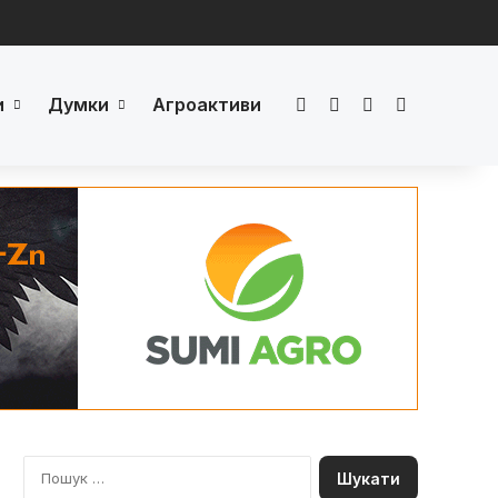
и
Думки
Агроактиви
Facebook
LinkedIn
YouTube
Телеграм
П
о