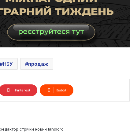
НБУ
продаж
Pinterest
Reddit
редактор стрічки новин landlord