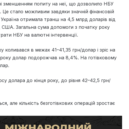
зі зменшенням попиту на неї, що дозволило НБУ
. Це стало можливим завдяки значній фінансовій
 Україна отримала транш на 4,5 млрд доларів від
д США. Загальна сума допомоги з початку року
рати НБУ на валютні інтервенції.
у коливався в межах 41–41,35 грн/долар і зріс на
ку року долар подорожчав на 8,4%. На готівковому
лар.
у долара до кінця року, до рівня 42–42,5 грн/
ся, але кількість безготівкових операцій зростає