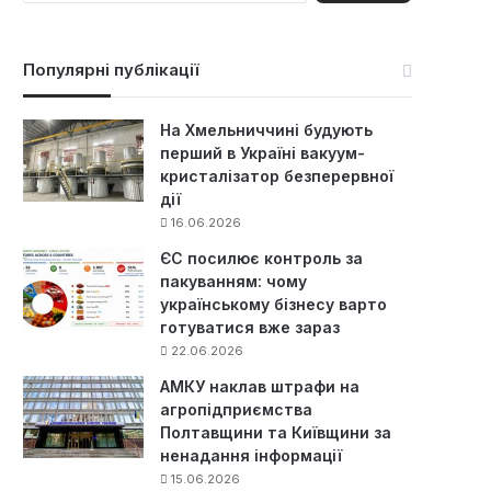
ш
у
к
Популярні публікації
:
На Хмельниччині будують
перший в Україні вакуум-
кристалізатор безперервної
дії
16.06.2026
ЄС посилює контроль за
пакуванням: чому
українському бізнесу варто
готуватися вже зараз
22.06.2026
АМКУ наклав штрафи на
агропідприємства
Полтавщини та Київщини за
ненадання інформації
15.06.2026