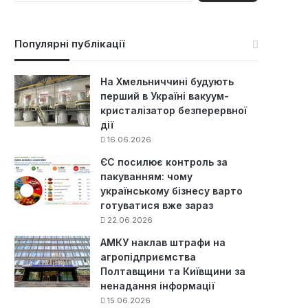
ш
у
к
Популярні публікації
:
На Хмельниччині будують
перший в Україні вакуум-
кристалізатор безперервної
дії
16.06.2026
ЄС посилює контроль за
пакуванням: чому
українському бізнесу варто
готуватися вже зараз
22.06.2026
АМКУ наклав штрафи на
агропідприємства
Полтавщини та Київщини за
ненадання інформації
15.06.2026