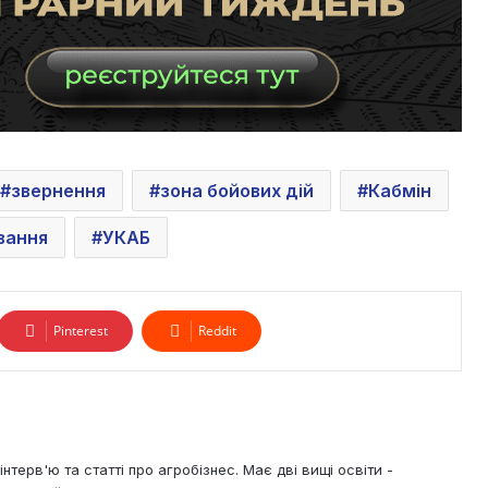
звернення
зона бойових дій
Кабмін
вання
УКАБ
Pinterest
Reddit
нтерв'ю та статті про агробізнес. Має дві вищі освіти -