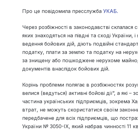
Про це повідомила пресслужба
УКАБ.
Через розбіжності в законодавстві склалася с
яких знаходяться на півдні та сході України, 
ведення бойових дій, діють подвійні стандарт
податку, плати за землю та податку на нерухо
за знищену або пошкоджене нерухоме майно, 
документів внаслідок бойових дій.
Корінь проблеми полягає в розбіжностях розум
велися (ведуться) активні бойові дії”, а які 
частина українських підприємців, зокрема Ха
втрат, не можуть скористатися своїм законн
передбачене для всіх підприємців, що постр
України № 3050-IX, який набрав чинності 11 кв