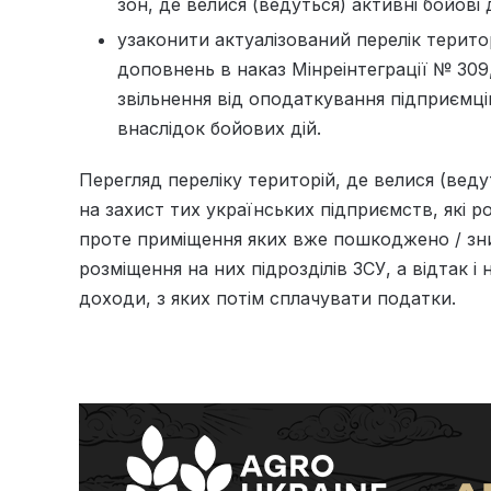
зон, де велися (ведуться) активні бойові д
узаконити актуалізований перелік терит
доповнень в наказ Мінреінтеграції № 309
звільнення від оподаткування підприємц
внаслідок бойових дій.
Перегляд переліку територій, де велися (веду
на захист тих українських підприємств, які р
проте приміщення яких вже пошкоджено / зни
розміщення на них підрозділів ЗСУ, а відтак 
доходи, з яких потім сплачувати податки.