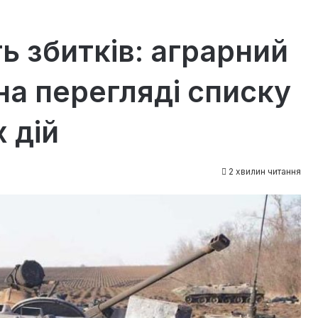
 збитків: аграрний
на перегляді списку
 дій
2 хвилин читання