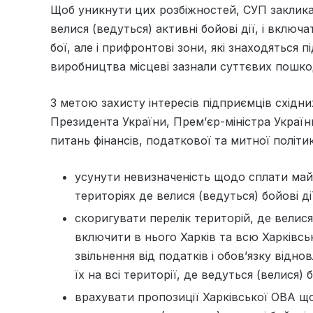
Щоб уникнути цих розбіжностей, СУП закликає
велися (ведуться) активні бойові дії, і вклю
бої, але і прифронтові зони, які знаходяться 
виробництва місцеві зазнали суттєвих пошк
З метою захисту інтересів підприємців східни
Президента України, Прем’єр-міністра України
питань фінансів, податкової та митної політик
усунути невизначеність щодо сплати майн
територіях де велися (ведуться) бойові ді
скоригувати перелік територій, де велися 
включити в нього Харків та всю Харківськ
звільнення від податків і обов’язку від
їх на всі території, де ведуться (велися) б
врахувати пропозиції Харківської ОВА що