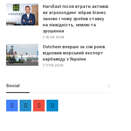
HarvEast після втрати активів:
як агрохолдинг зібрав бізнес
заново і чому зробив ставку
на ліквідність, землю та
зрошення
18.06.2026
Ostchem вперше за сім років
відновив морський експорт
карбаміду з України
17.06.2026
Social
F
L
Y
Т
a
i
o
е
c
n
u
л