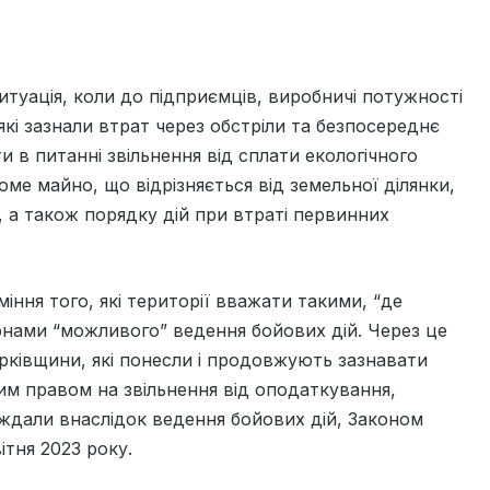
итуація, коли до підприємців, виробничі потужності
і які зазнали втрат через обстріли та безпосереднє
и в питанні звільнення від сплати екологічного
ме майно, що відрізняється від земельної ділянки,
а також порядку дій при втраті первинних
іння того, які території вважати такими, “де
– зонами “можливого” ведення бойових дій. Через це
рківщини, які понесли і продовжують зазнавати
им правом на звільнення від оподаткування,
аждали внаслідок ведення бойових дій, Законом
ітня 2023 року.