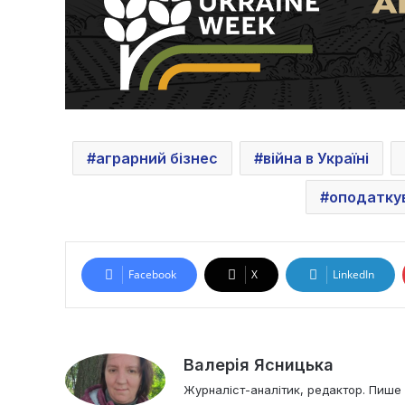
аграрний бізнес
війна в Україні
оподатку
Facebook
X
LinkedIn
Валерія Ясницька
Журналіст-аналітик, редактор. Пише і