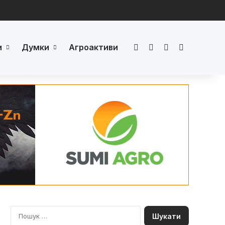
и
Думки
Агроактиви
Facebook
LinkedIn
YouTube
Телеграм
П
о