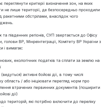
 переглянути критерії визначення зон, на яких
чати не лише території, де безпосередньо проходили
під ракетними обстрілами, внаслідок чого
оджень.
х та південних регіонів, СУП звертається до Офісу
, голови ВР, Мінреінтеграції, Комітету ВР України з
и і вимагає:
ових, екологічних податків та сплати за землю на
ї
(ведуться) активні бойові дії, в тому числі
у область / або ініціювати перегляд норм про
новлення втрачених первинних документів (поширити
ойові дії)
до територій, які потрібно включити до переліку