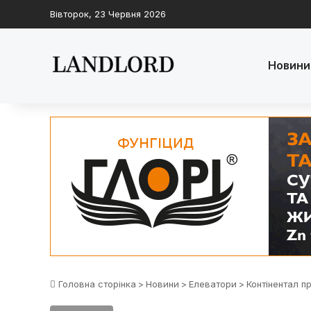
Вівторок, 23 Червня 2026
Новини
Головна сторінка
>
Новини
>
Елеватори
>
Контінентал п