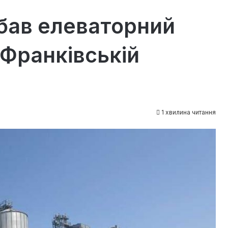
бав елеваторний
-Франківській
1 хвилина читання