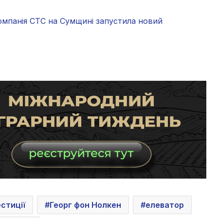
омпанія СТС на Сумщині запустила новий
естиції
Георг фон Нолкен
елеватор