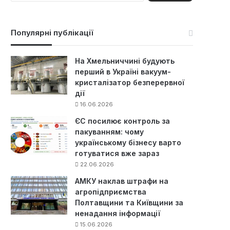
ш
у
к
Популярні публікації
:
На Хмельниччині будують
перший в Україні вакуум-
кристалізатор безперервної
дії
16.06.2026
ЄС посилює контроль за
пакуванням: чому
українському бізнесу варто
готуватися вже зараз
22.06.2026
АМКУ наклав штрафи на
агропідприємства
Полтавщини та Київщини за
ненадання інформації
15.06.2026