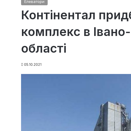
Елеватори
Контінентал прид
комплекс в Івано
області
05.10.2021