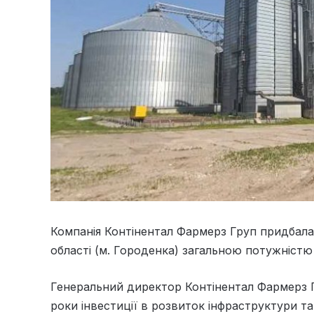
Компанія Контінентал Фармерз Груп придбала
області (м. Городенка) загальною потужністю 
Генеральний директор Контінентал Фармерз Г
роки інвестиції в розвиток інфраструктури т