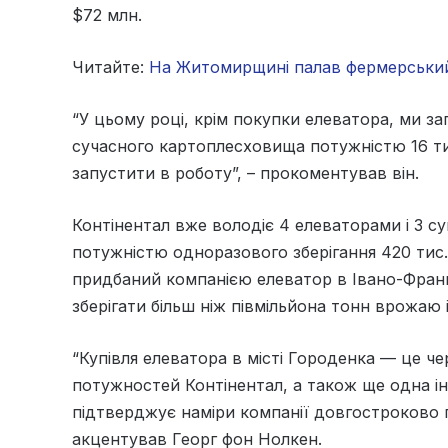
$72 млн.
Читайте:
На Житомирщині палав фермерський 
“У цьому році, крім покупки елеватора, ми з
сучасного картоплесховища потужністю 16 тис
запустити в роботу”, – прокоментував він.
Контінентал вже володіє 4 елеваторами і 3
потужністю одноразового зберігання 420 тис. т
придбаний компанією елеватор в Івано-Франк
зберігати більш ніж півмільйона тонн врожаю 
“Купівля елеватора в місті Городенка — це 
потужностей Контінентал, а також ще одна ін
підтверджує наміри компанії довгостроково пр
акцентував Георг фон Нолкен.