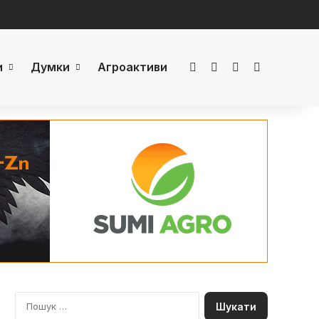
и
Думки
Агроактиви
Facebook
LinkedIn
YouTube
Телеграм
П
о