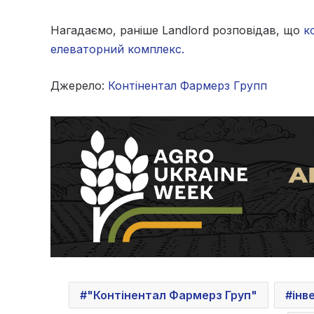
Нагадаємо, раніше Landlord розповідав, що
к
елеваторний комплекс.
Джерело:
Контінентал Фармерз Групп
"Контінентал Фармерз Груп"
інв