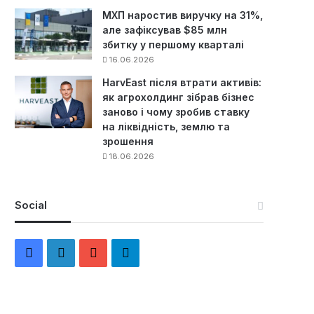
МХП наростив виручку на 31%,
але зафіксував $85 млн
збитку у першому кварталі
16.06.2026
HarvEast після втрати активів:
як агрохолдинг зібрав бізнес
заново і чому зробив ставку
на ліквідність, землю та
зрошення
18.06.2026
Social
F
L
Y
Т
a
i
o
е
c
n
u
л