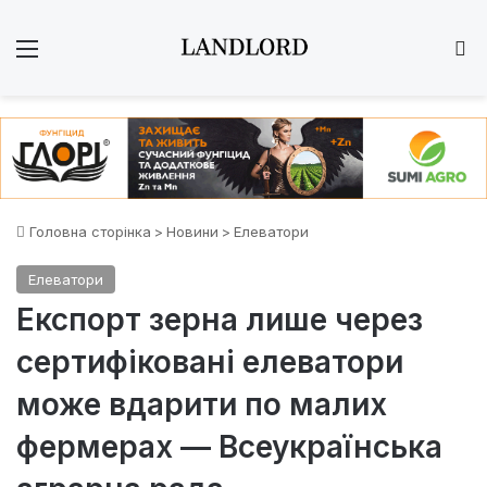
Меню
Ш
Головна сторінка
>
Новини
>
Елеватори
Елеватори
Експорт зерна лише через
сертифіковані елеватори
може вдарити по малих
фермерах — Всеукраїнська