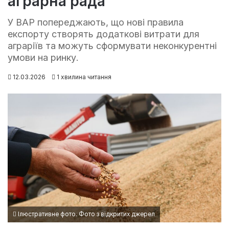
аграрна рада
У ВАР попереджають, що нові правила
експорту створять додаткові витрати для
аграріїв та можуть сформувати неконкурентні
умови на ринку.
12.03.2026
1 хвилина читання
Ілюстративне фото. Фото з відкритих джерел