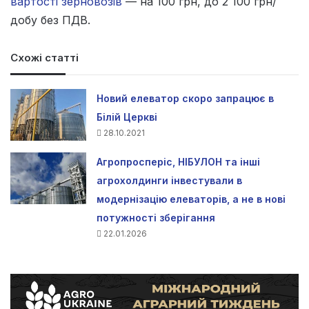
вартості зерновозів
— на 100 грн, до 2 100 грн/
добу без ПДВ.
Схожі статті
Новий елеватор скоро запрацює в
Білій Церкві
28.10.2021
Агропросперіс, НІБУЛОН та інші
агрохолдинги інвестували в
модернізацію елеваторів, а не в нові
потужності зберігання
22.01.2026