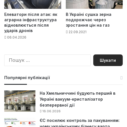
Елеватори після атак: як
В Україні сушка зерна
аграрна інфраструктура
подорожчає через
відновлюється після
зростання цін на газ
ударів дронів
22.09.2021
06.04.2026
П
о
ш
у
Популярні публікації
к
:
На Хмельниччині будують перший в
Україні вакуум-кристалізатор
безперервної дії
16.06.2026
ЄС посилює контроль за пакуванням:
чому українському бізнесу варто