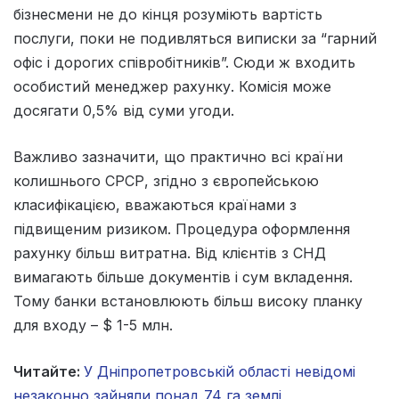
бізнесмени не до кінця розуміють вартість
послуги, поки не подивляться виписки за “гарний
офіс і дорогих співробітників”.
Сюди
ж
входить
особистий
менеджер рахунку
.
Комісія
може
досягати
0,5
%
від
суми
угоди.
Важливо
зазначити
,
що
практично
всі
країни
колишнього
СРСР
,
згідно з європейською
класифікацією
,
вважаються
країнами
з
підвищеним
ризиком
.
Процедура
оформлення
рахунку
більш
витратна
.
Від
клієнтів
з
СНД
вимагають
більше
документів
і
сум
вкладення
.
Тому банки встановлюють більш високу планку
для входу – $ 1-5 млн.
Читайте:
У Дніпропетровській області невідомі
незаконно зайняли понад 74 га землі