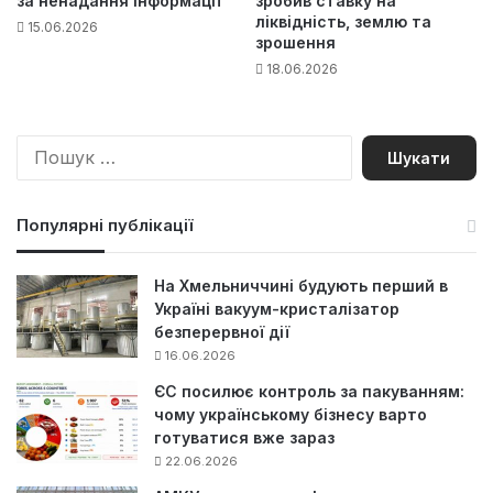
за ненадання інформації
зробив ставку на
ліквідність, землю та
15.06.2026
зрошення
18.06.2026
П
о
ш
у
Популярні публікації
к
:
На Хмельниччині будують перший в
Україні вакуум-кристалізатор
безперервної дії
16.06.2026
ЄС посилює контроль за пакуванням:
чому українському бізнесу варто
готуватися вже зараз
22.06.2026