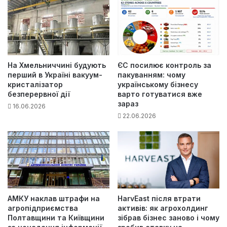
На Хмельниччині будують
ЄС посилює контроль за
перший в Україні вакуум-
пакуванням: чому
кристалізатор
українському бізнесу
безперервної дії
варто готуватися вже
зараз
16.06.2026
22.06.2026
АМКУ наклав штрафи на
HarvEast після втрати
агропідприємства
активів: як агрохолдинг
Полтавщини та Київщини
зібрав бізнес заново і чому