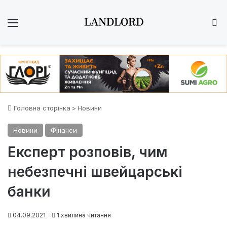
Меню
Ш
Головна сторінка
>
Новини
Новини
Фінанси
Експерт розповів, чим
небезпечні швейцарські
банки
04.09.2021
1 хвилина читання