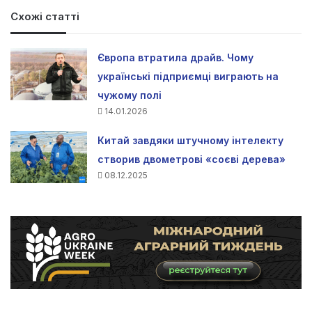
Схожі статті
Європа втратила драйв. Чому
українські підприємці виграють на
чужому полі
14.01.2026
Китай завдяки штучному інтелекту
створив двометрові «соєві дерева»
08.12.2025