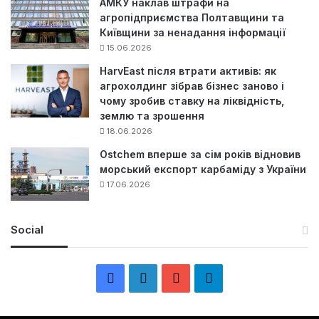
АМКУ наклав штрафи на
агропідприємства Полтавщини та
Київщини за ненадання інформації
15.06.2026
HarvEast після втрати активів: як
агрохолдинг зібрав бізнес заново і
чому зробив ставку на ліквідність,
землю та зрошення
18.06.2026
Ostchem вперше за сім років відновив
морський експорт карбаміду з України
17.06.2026
Social
F
L
Y
Т
a
i
o
е