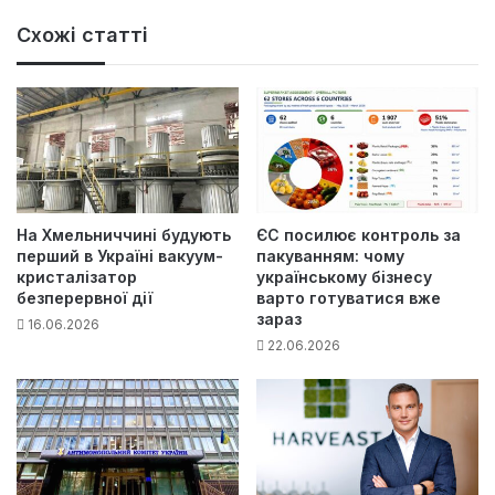
б-
са
Схожі статті
йт
На Хмельниччині будують
ЄС посилює контроль за
перший в Україні вакуум-
пакуванням: чому
кристалізатор
українському бізнесу
безперервної дії
варто готуватися вже
зараз
16.06.2026
22.06.2026