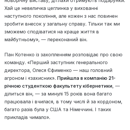
новорічну виставу, дітлахи отримують подарунки.
Хай це невеличка цеглинка у вихованні
наступного покоління, але кожен з нас повинен
зробити внесок у загальну справу. Тільки так ми
зможемо сподіватися на краще життя в
майбутньому», — переконаний він.
Пан Котенко із захопленням розповідає про свою
команду. «Перший заступник генерального
директора, Олеся Єфименко — наш головний
агроном і «захисник».
Прийшла в компанію 21-
річною студенткою факультету кібернетики
, —
ділиться він, — за минулі 15 років вона багато
працювала і вчилася, в тому числі й за кордоном,
багато разів була у США та Німеччині. І таких
прикладів чимало».