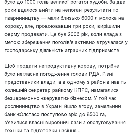
було до 1000 голів великої рогатої худоби. За два
роки вдалося вийти на непогані результати по
тваринництву — мали близько 6000 л молока на
корову, але, провоювавши три роки, вирішили
ферму продавати. Це був 2006 рік, коли влада з
метою збереження поголів’я активно втручалася у
господарську діяльність аграрних підприємств.
Щоб продати непродуктивну корову, потрібне
було негласне погодження голови РДА. Різні
представники влади, а в одному з районів навіть
колишній секретар райкому КПРС, намагалися
безцеремонно «керувати» бізнесом. У той час
рослинництво в Україні йшло вгору, земельний
банк «Олстас» поступово зріс до 8500 га,
з’явилися власні виробничі бази з обслуговування
техніки та підготовки насіння…