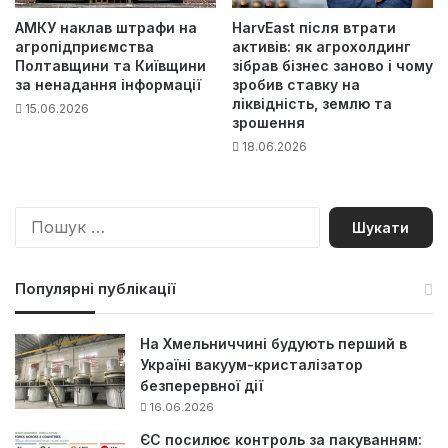
АМКУ наклав штрафи на
HarvEast після втрати
агропідприємства
активів: як агрохолдинг
Полтавщини та Київщини
зібрав бізнес заново і чому
за ненадання інформації
зробив ставку на
ліквідність, землю та
15.06.2026
зрошення
18.06.2026
П
о
ш
у
Популярні публікації
к
:
На Хмельниччині будують перший в
Україні вакуум-кристалізатор
безперервної дії
16.06.2026
ЄС посилює контроль за пакуванням: