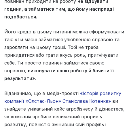
повинен приходити на роботу
не відбувати
години, а займатися тим, що йому насправді
подобається.
Його кредо в цьому питанні можна сформулювати
так: «Ти маєш займатися улюбленою справою та
заробляти на цьому гроші. Тобі не треба
прикидатися або грати якусь роль, пригнічувати
себе. Ти просто повинен займатися своєю
справою,
виконувати свою роботу й бачити її
результати
».
Відзначимо, що в медіа-проекті
«Історія розвитку
компанії «Олстас-Льон» Станіслава Котенка»
ви
знайдете унікальний кейс агробізнесу й дізнаєтеся,
як компанія зробила величезний прорив у
розвитку, повністю змінивши свій профіль і