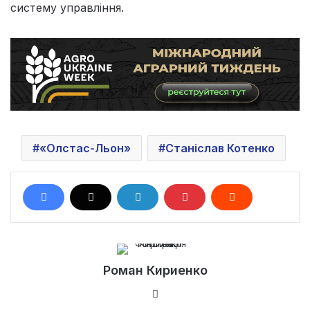
систему управління.
«Олстас-Льон»
Станіслав Котенко
Роман Кириенко
Ве