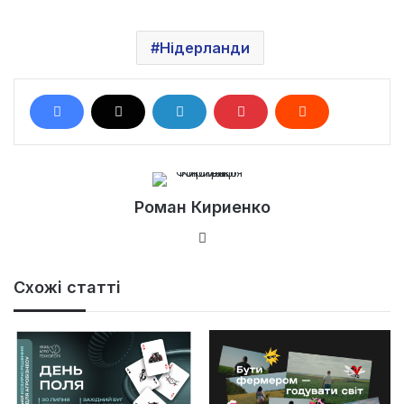
Нідерланди
Роман Кириенко
Ве
б-
са
Схожі статті
йт