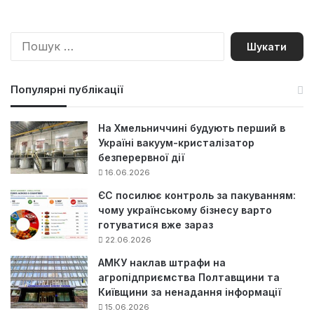
П
о
ш
у
Популярні публікації
к
:
На Хмельниччині будують перший в
Україні вакуум-кристалізатор
безперервної дії
16.06.2026
ЄС посилює контроль за пакуванням:
чому українському бізнесу варто
готуватися вже зараз
22.06.2026
АМКУ наклав штрафи на
агропідприємства Полтавщини та
Київщини за ненадання інформації
15.06.2026