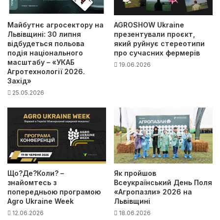
Майбутнє агросектору на
AGROSHOW Ukraine
Львівщині: 30 липня
презентували проєкт,
відбудеться польова
який руйнує стереотипи
подія національного
про сучасних фермерів
масштабу – «УКАБ
19.06.2026
Агротехнології 2026.
Захід»
25.05.2026
Що?Де?Коли? –
Як пройшов
знайомтесь з
Всеукраїнський День Поля
попередньою програмою
«Агропазли» 2026 на
Agro Ukraine Week
Львівщині
12.06.2026
18.06.2026