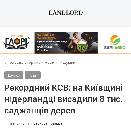
Меню
Ш
Головна сторінка
>
Новини
>
Думки
Думки
Події
Рекордний КСВ: на Київщині
нідерландці висадили 8 тис.
саджанців дерев
08.11.2019
1 хвилина читання