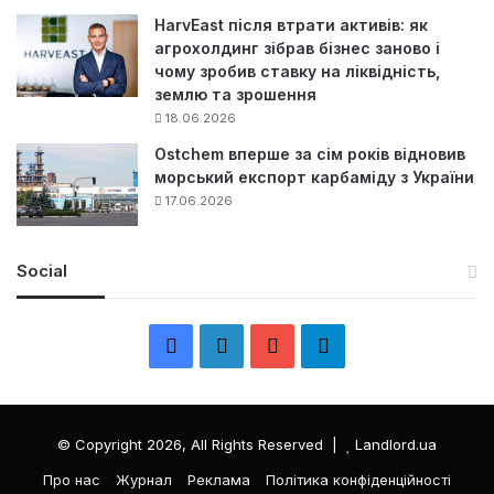
HarvEast після втрати активів: як
агрохолдинг зібрав бізнес заново і
чому зробив ставку на ліквідність,
землю та зрошення
18.06.2026
Ostchem вперше за сім років відновив
морський експорт карбаміду з України
17.06.2026
Social
F
L
Y
Т
a
i
o
е
c
n
u
л
© Copyright 2026, All Rights Reserved |
Landlord.ua
e
k
T
е
Про нас
Журнал
Реклама
Політика конфіденційності