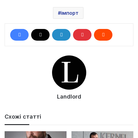
імпорт
Landlord
Схожі статті