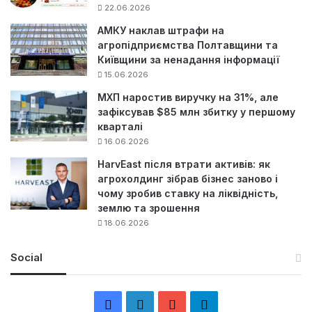
22.06.2026
АМКУ наклав штрафи на
агропідприємства Полтавщини та
Київщини за ненадання інформації
15.06.2026
МХП наростив виручку на 31%, але
зафіксував $85 млн збитку у першому
кварталі
16.06.2026
HarvEast після втрати активів: як
агрохолдинг зібрав бізнес заново і
чому зробив ставку на ліквідність,
землю та зрошення
18.06.2026
Social
F
L
Y
Т