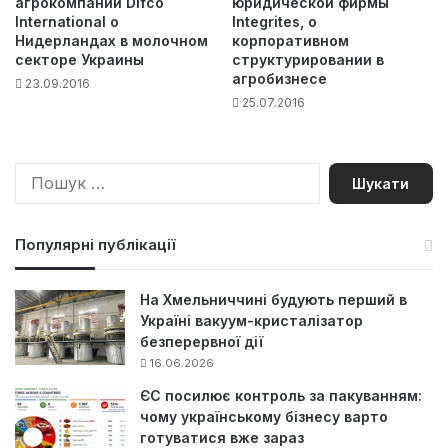
агрокомпании Difco
юридической фирмы
International о
Integrites, о
Нидерландах в молочном
корпоративном
секторе Украины
структурировании в
агробизнесе
23.09.2016
25.07.2016
П
о
ш
у
Популярні публікації
к
:
На Хмельниччині будують перший в
Україні вакуум-кристалізатор
безперервної дії
16.06.2026
ЄС посилює контроль за пакуванням:
чому українському бізнесу варто
готуватися вже зараз