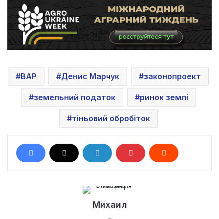
ВАР
Денис Марчук
законопроект
земельний податок
ринок землі
тіньовий обробіток
Михаил