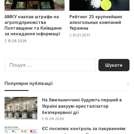
АМКУ наклав штрафи на
Рейтинг 25 крупнейших
агропідприємства
алкогольных компаний
Полтавщини та Київщини
Украины
за ненадання інформації
31.01.2017
15.06.2026
П
о
ш
у
Популярні публікації
к
:
На Хмельниччині будують перший в
Україні вакуум-кристалізатор
безперервної дії
16.06.2026
ЄС посилює контроль за пакуванням: