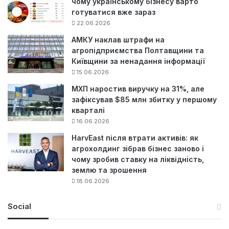
чому українському бізнесу варто
готуватися вже зараз
22.06.2026
АМКУ наклав штрафи на
агропідприємства Полтавщини та
Київщини за ненадання інформації
15.06.2026
МХП наростив виручку на 31%, але
зафіксував $85 млн збитку у першому
кварталі
16.06.2026
HarvEast після втрати активів: як
агрохолдинг зібрав бізнес заново і
чому зробив ставку на ліквідність,
землю та зрошення
18.06.2026
Social