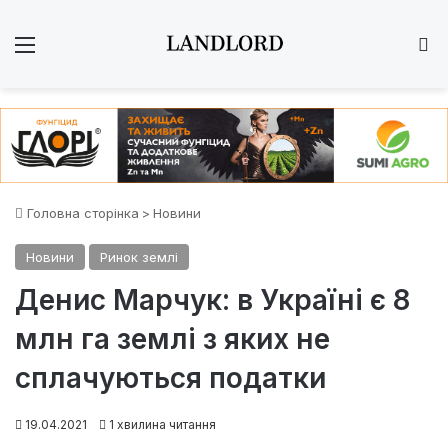
Меню
Ш
Головна сторінка
>
Новини
Новини
Ринок землі
Денис Марчук: в Україні є 8
млн га землі з яких не
сплачуються податки
19.04.2021
1 хвилина читання