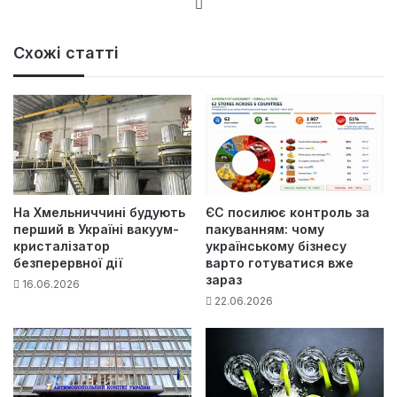
Ве
б-
са
Схожі статті
йт
На Хмельниччині будують
ЄС посилює контроль за
перший в Україні вакуум-
пакуванням: чому
кристалізатор
українському бізнесу
безперервної дії
варто готуватися вже
зараз
16.06.2026
22.06.2026