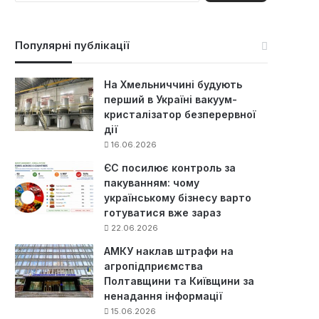
ш
у
к
Популярні публікації
:
На Хмельниччині будують
перший в Україні вакуум-
кристалізатор безперервної
дії
16.06.2026
ЄС посилює контроль за
пакуванням: чому
українському бізнесу варто
готуватися вже зараз
22.06.2026
АМКУ наклав штрафи на
агропідприємства
Полтавщини та Київщини за
ненадання інформації
15.06.2026