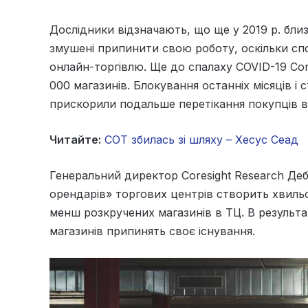
Дослідники відзначають, що ще у 2019 р. бли
змушені припинити свою роботу, оскільки сп
онлайн-торгівлю. Ще до спалаху COVID-19 Cor
000 магазинів. Блокування останніх місяців і
прискорили подальше перетікання покупців в
Читайте:
СОТ збилась зі шляху – Хесус Сеад
Генеральний директор Coresight Research Деб
орендарів» торгових центрів створить хвильо
менш розкручених магазинів в ТЦ. В результат
магазинів припинять своє існування.