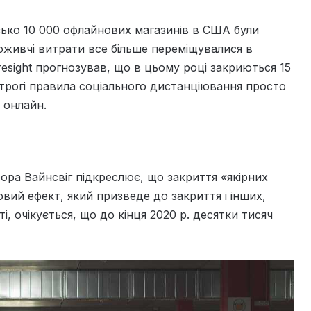
зько 10 000 офлайнових магазинів в США були
оживчі витрати все більше переміщувалися в
esight прогнозував, що в цьому році закриються 15
 строгі правила соціального дистанціювання просто
 онлайн.
ора Вайнсвіг підкреслює, що закриття «якірних
вий ефект, який призведе до закриття і інших,
і, очікується, що до кінця 2020 р. десятки тисяч