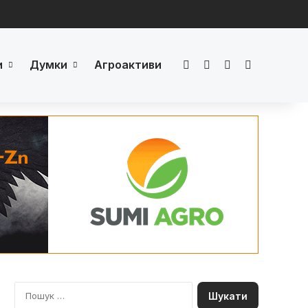
и
Думки
Агроактиви
Facebook
LinkedIn
YouTube
Телеграм
П
о