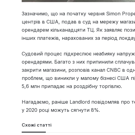
Зазначимо, що на початку червня Simon Prope
центрів в США, подав в суд на мережу магаз
орендарем кільканадцяти ТЦ. Як заявляє поз
інших платежів, нарахованих за період локда
Судовий процес підкреслює неабияку напруже
орендарями. Багато з них припинили сплачува
закрити магазини, розповів канал CNBC в одно
проблем, що виникли у малому бізнесі США пі
5,6 млн припадає на роздрібну торгівлю.
Нагадаємо, раніше Landlord повідомляв про 
у 2020 році можуть сягнути 8%.
Схожі статті