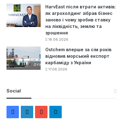
HarvEast після втрати активів:
як агрохолдинг зібрав бізнес
заново і чому зробив ставку
на ліквідність, землю та
зрошення
18.06.2026
Ostchem вперше за сім років
відновив морський експорт
карбаміду з України
17.06.2026
Social
F
L
Y
Т
a
i
o
е
c
n
u
л