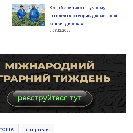
Китай завдяки штучному
інтелекту створив двометрові
«соєві дерева»
08.12.2025
США
торгівля