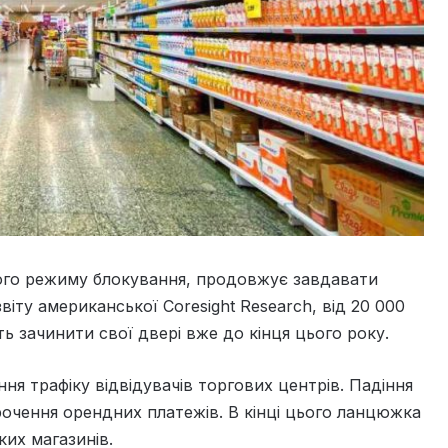
ного режиму блокування, продовжує завдавати
віту американської Coresight Research, від 20 000
ь зачинити свої двері вже до кінця цього року.
ня трафіку відвідувачів торгових центрів. Падіння
рочення орендних платежів. В кінці цього ланцюжка
ких магазинів.