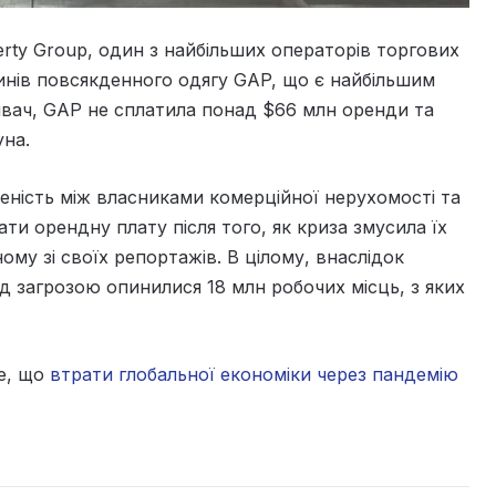
rty Group, один з найбільших операторів торгових
инів повсякденного одягу GAP, що є найбільшим
ивач, GAP не сплатила понад $66 млн оренди та
уна.
ність між власниками комерційної нерухомості та
ти орендну плату після того, як криза змусила їх
му зі своїх репортажів. В цілому, внаслідок
д загрозою опинилися 18 млн робочих місць, з яких
те, що
втрати глобальної економіки через пандемію