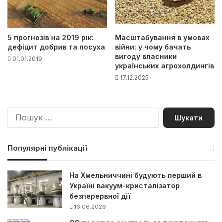
5 прогнозів на 2019 рік:
Масштабування в умовах
дефіцит добрив та посуха
війни: у чому бачать
вигоду власники
01.01.2019
українських агрохолдингів
17.12.2025
П
о
ш
у
Популярні публікації
к
:
На Хмельниччині будують перший в
Україні вакуум-кристалізатор
безперервної дії
16.06.2026