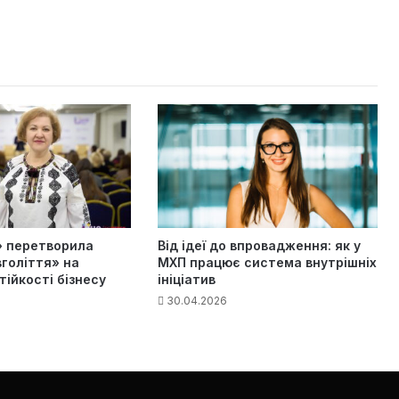
» перетворила
Від ідеї до впровадження: як у
голіття» на
МХП працює система внутрішніх
ійкості бізнесу
ініціатив
30.04.2026