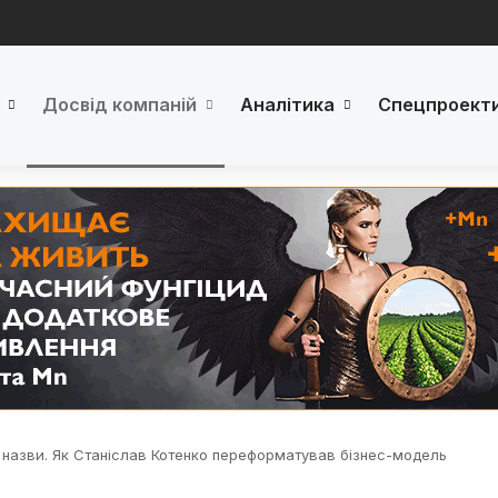
Досвід компаній
Аналітика
Спецпроект
м назви. Як Станіслав Котенко переформатував бізнес-модель