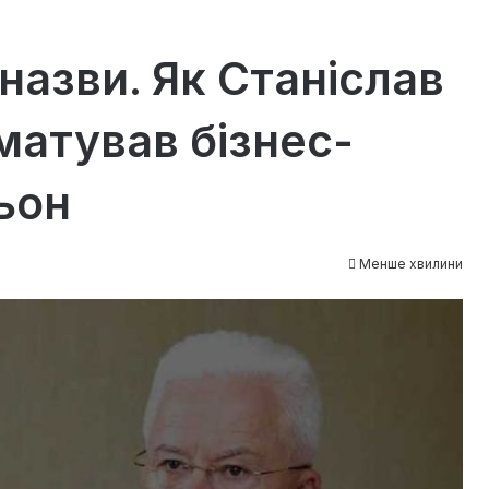
 назви. Як Станіслав
атував бізнес-
ьон
Менше хвилини