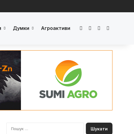
и
Думки
Агроактиви
Facebook
LinkedIn
YouTube
Телеграм
П
о