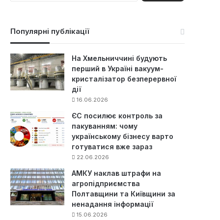
ш
у
к
Популярні публікації
:
На Хмельниччині будують
перший в Україні вакуум-
кристалізатор безперервної
дії
16.06.2026
ЄС посилює контроль за
пакуванням: чому
українському бізнесу варто
готуватися вже зараз
22.06.2026
АМКУ наклав штрафи на
агропідприємства
Полтавщини та Київщини за
ненадання інформації
15.06.2026