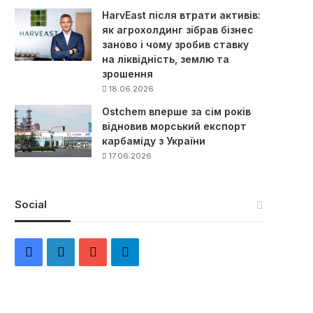
HarvEast після втрати активів:
як агрохолдинг зібрав бізнес
заново і чому зробив ставку
на ліквідність, землю та
зрошення
18.06.2026
Ostchem вперше за сім років
відновив морський експорт
карбаміду з України
17.06.2026
Social
F
L
Y
Т
a
i
o
е
c
n
u
л