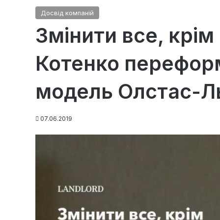
Досвід компаній
Змінити все, крім
Котенко переформ
модель Олстас-Л
07.06.2019