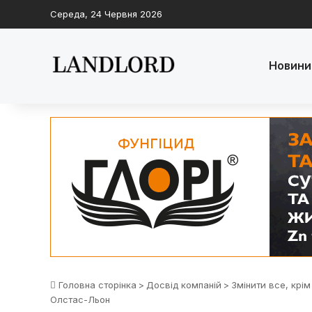
Середа, 24 Червня 2026
Новини
Головна сторінка
>
Досвід компаній
>
Змінити все, крі
Олстас-Льон