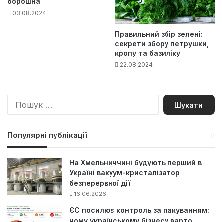
борошна
03.08.2024
Правильний збір зелені:
секрети збору петрушки,
кропу та базиліку
22.08.2024
П
о
ш
у
Популярні публікації
к
:
На Хмельниччині будують перший в
Україні вакуум-кристалізатор
безперервної дії
16.06.2026
ЄС посилює контроль за пакуванням:
чому українському бізнесу варто