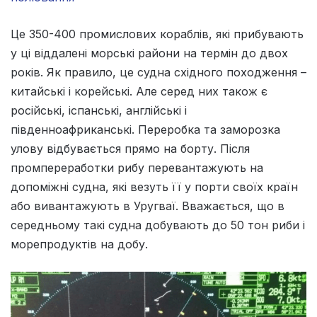
Це 350-400 промислових кораблів, які прибувають
у ці віддалені морські райони на термін до двох
років. Як правило, це судна східного походження –
китайські і корейські. Але серед них також є
російські, іспанські, англійські і
південноафриканські. Переробка та заморозка
улову відбувається прямо на борту. Після
промпереработки рибу перевантажують на
допоміжні судна, які везуть її у порти своїх країн
або вивантажують в Уругваї. Вважається, що в
середньому такі судна добувають до 50 тон риби і
морепродуктів на добу.