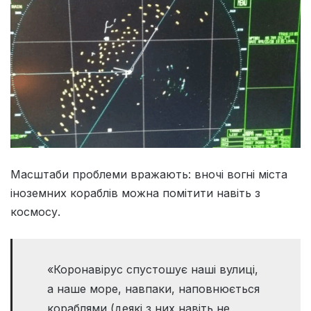
Масштаби проблеми вражають: вночі вогні міста
іноземних кораблів можна помітити навіть з
космосу.
«Коронавірус спустошує наші вулиці,
а наше море, навпаки, наповнюється
кораблями (деякі з них навіть не