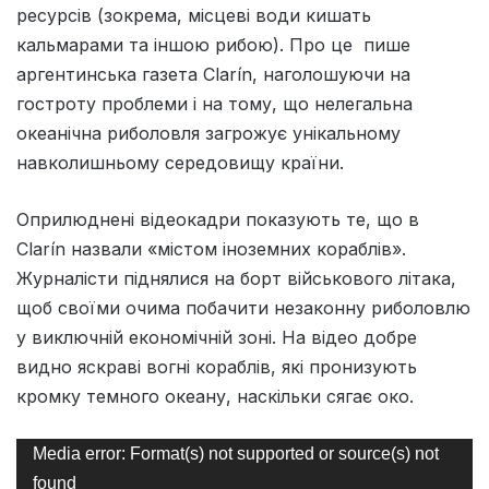
ресурсів (зокрема, місцеві води кишать
кальмарами та іншою рибою). Про це пише
аргентинська газета Clarín, наголошуючи на
гостроту проблеми і на тому, що нелегальна
океанічна риболовля загрожує унікальному
навколишньому середовищу країни.
Оприлюднені відеокадри показують те, що в
Clarín назвали «містом іноземних кораблів».
Журналісти піднялися на борт військового літака,
щоб своїми очима побачити незаконну риболовлю
у виключній економічній зоні. На відео добре
видно яскраві вогні кораблів, які пронизують
кромку темного океану, наскільки сягає око.
Відеопрогравач
Media error: Format(s) not supported or source(s) not
found