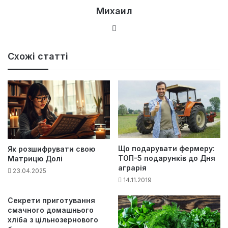
Михаил
Ве
б-
са
Схожі статті
йт
Що подарувати фермеру:
Як розшифрувати свою
ТОП-5 подарунків до Дня
Матрицю Долі
аграрія
23.04.2025
14.11.2019
Секрети приготування
смачного домашнього
хліба з цільнозернового