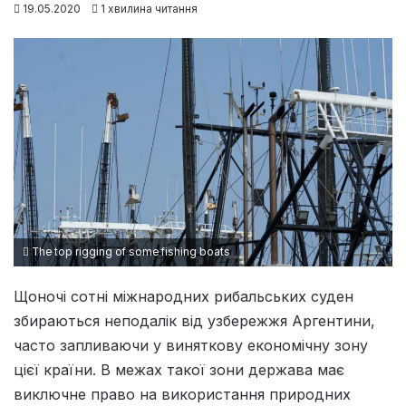
19.05.2020
1 хвилина читання
The top rigging of some fishing boats
Щоночі сотні міжнародних рибальських суден
збираються неподалік від узбережжя Аргентини,
часто запливаючи у виняткову економічну зону
цієї країни. В межах такої зони держава має
виключне право на використання природних