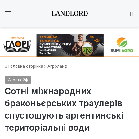
Меню
Ш
Головна сторінка
>
Агролайф
Агролайф
Сотні міжнародних
браконьєрських траулерів
спустошують аргентинські
територіальні води