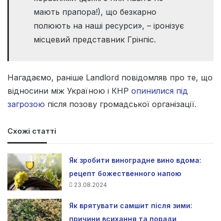
мають прапора!), що безкарно
полюють на наші ресурси», – іронізує
місцевий представник Грінпіс.
Нагадаємо, раніше Landlord повідомляв про те, що
відносини між Україною і КНР
опинилися під
загрозою
після позову громадської організації.
Схожі статті
Як зробити виноградне вино вдома:
рецепт божественного напою
23.08.2024
Як врятувати самшит після зими:
причини всихання та поради