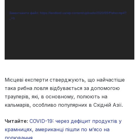
Завантажити файл: https://landlord.ua/wp-content/uploads/2020/05/Fisher.mp4?
_=1
Місцеві експерти стверджують, що найчастіше
така рибна ловля відбувається за допомогою
траулерів, які, в основному, полюють на
кальмарів, особливо популярних в Східній Азії.
Читайте:
COVID-19: через дефіцит продуктів у
крамницях, американці пішли по м’ясо на
полювання