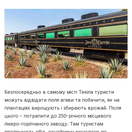
Безпосередньо в самому місті Текіла туристи
можуть відвідати поля агави та побачити, як на
плантаціях вирощують і збирають врожай. Після
цього – потрапити до 250-річного місцевого
лікеро-горілчаного заводу. Там туристам
пропонують обід, ознайомчу екскурсію по