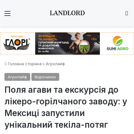
Меню
Ш
Головна сторінка
>
Агролайф
Агролайф
Відпочинок
Поля агави та екскурсія до
лікеро-горілчаного заводу: у
Мексиці запустили
унікальний текіла-потяг