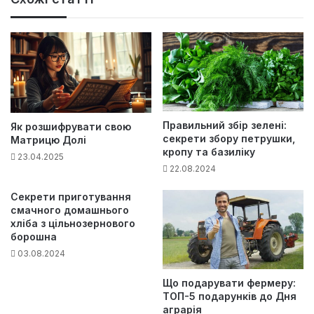
йт
Правильний збір зелені:
Як розшифрувати свою
секрети збору петрушки,
Матрицю Долі
кропу та базиліку
23.04.2025
22.08.2024
Секрети приготування
смачного домашнього
хліба з цільнозернового
борошна
03.08.2024
Що подарувати фермеру:
ТОП-5 подарунків до Дня
аграрія