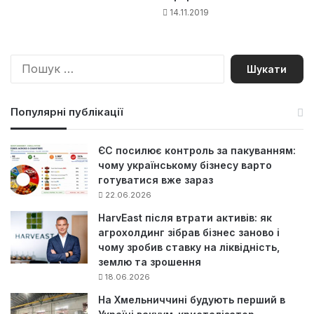
14.11.2019
П
о
ш
у
Популярні публікації
к
:
ЄС посилює контроль за пакуванням:
чому українському бізнесу варто
готуватися вже зараз
22.06.2026
HarvEast після втрати активів: як
агрохолдинг зібрав бізнес заново і
чому зробив ставку на ліквідність,
землю та зрошення
18.06.2026
На Хмельниччині будують перший в