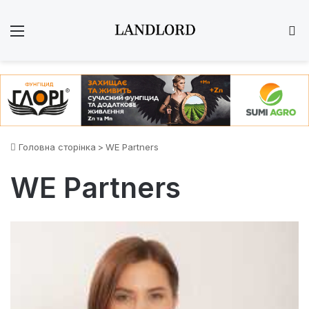
Меню
Ш
Головна сторінка
>
WE Рartners
WE Рartners