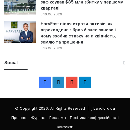
зафіксував $85 млн збитку у першому
кварталі
16.06.2026
HarvEast після втрати активів: як
агрохолдинг зібрав бізнес заново і
чому зробив ставку на ліквідність,
землю та зрошення
18.06.2026
Social
F
L
Y
Т
a
i
o
е
c
n
u
л
© Copyright 2026, All Rights Reserved |
Landlord.ua
e
k
T
е
Про нас
Журнал
Реклама
Політика конфіденційності
Контакти
b
e
u
г