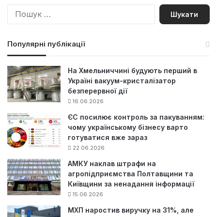
П
о
ш
у
Популярні публікації
к
:
На Хмельниччині будують перший в
Україні вакуум-кристалізатор
безперервної дії
16.06.2026
ЄС посилює контроль за пакуванням:
чому українському бізнесу варто
готуватися вже зараз
22.06.2026
АМКУ наклав штрафи на
агропідприємства Полтавщини та
Київщини за ненадання інформації
15.06.2026
МХП наростив виручку на 31%, але