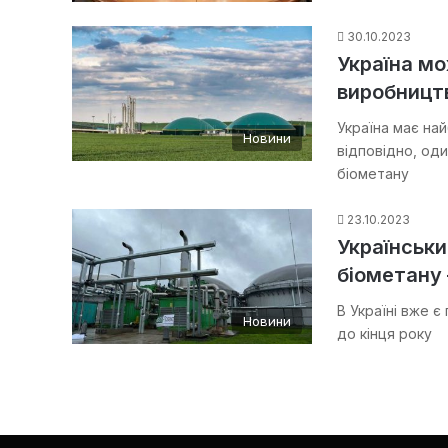
30.10.2023
Україна мо
виробництв
Україна має най
Новини
відповідно, оди
біометану
23.10.2023
Українськи
біометану 
В Україні вже 
Новини
до кінця року