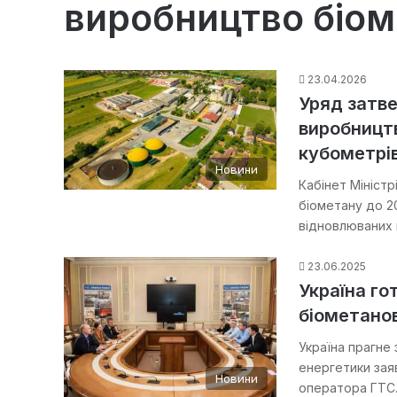
виробництво біом
23.04.2026
Уряд затве
виробництв
кубометрі
Новини
Кабінет Мініст
біометану до 2
відновлюваних 
23.06.2025
Україна го
біометано
Україна прагне 
енергетики зая
Новини
оператора ГТ