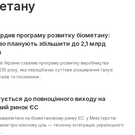
етану
рдив програму розвитку біометану:
о планують збільшити до 2,1 млрд
в
рів України схвалив програму розвитку виробництва
035 року, яка передбачає суттєве розширення галузі
газів та посилення…
тується до повноцінного виходу на
вий ринок ЄС
закріпитися на біометановому ринку ЄС: у Міністерстві
вили про ключову ціль — технічну інтеграцію українського
С…