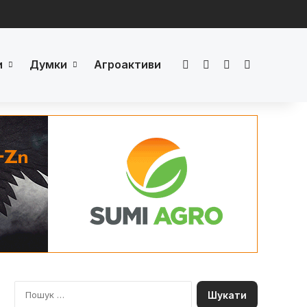
и
Думки
Агроактиви
Facebook
LinkedIn
YouTube
Телеграм
П
о