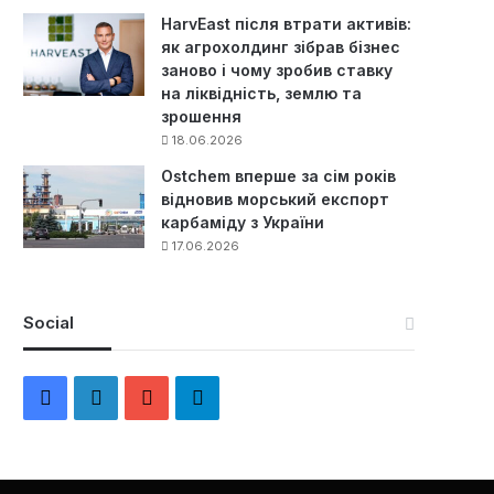
HarvEast після втрати активів:
як агрохолдинг зібрав бізнес
заново і чому зробив ставку
на ліквідність, землю та
зрошення
18.06.2026
Ostchem вперше за сім років
відновив морський експорт
карбаміду з України
17.06.2026
Social
F
L
Y
Т
a
i
o
е
c
n
u
л