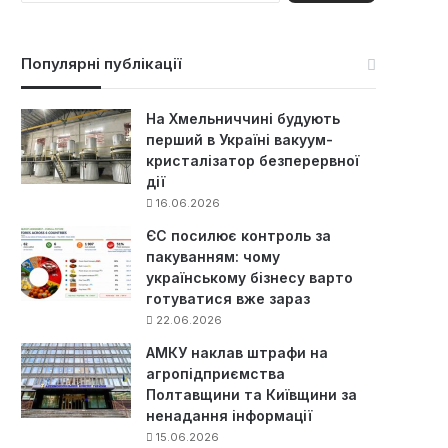
ш
у
к
Популярні публікації
:
На Хмельниччині будують
перший в Україні вакуум-
кристалізатор безперервної
дії
16.06.2026
ЄС посилює контроль за
пакуванням: чому
українському бізнесу варто
готуватися вже зараз
22.06.2026
АМКУ наклав штрафи на
агропідприємства
Полтавщини та Київщини за
ненадання інформації
15.06.2026