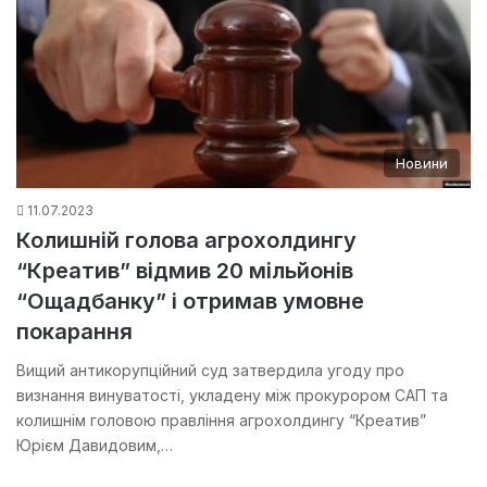
Новини
11.07.2023
Колишній голова агрохолдингу
“Креатив” відмив 20 мільйонів
“Ощадбанку” і отримав умовне
покарання
Вищий антикорупційний суд затвердила угоду про
визнання винуватості, укладену між прокурором САП та
колишнім головою правління агрохолдингу “Креатив”
Юрієм Давидовим,…