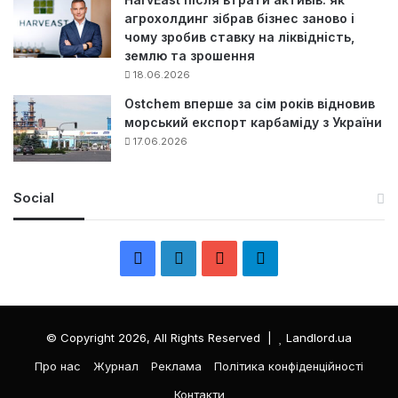
агрохолдинг зібрав бізнес заново і
чому зробив ставку на ліквідність,
землю та зрошення
18.06.2026
Ostchem вперше за сім років відновив
морський експорт карбаміду з України
17.06.2026
Social
F
L
Y
Т
a
i
o
е
c
n
u
л
© Copyright 2026, All Rights Reserved |
Landlord.ua
e
k
T
е
Про нас
Журнал
Реклама
Політика конфіденційності
Контакти