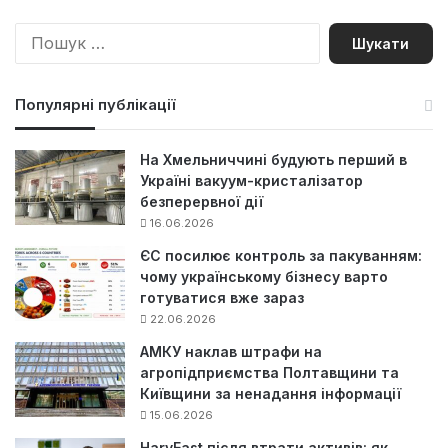
П
о
ш
у
Популярні публікації
к
:
На Хмельниччині будують перший в
Україні вакуум-кристалізатор
безперервної дії
16.06.2026
ЄС посилює контроль за пакуванням:
чому українському бізнесу варто
готуватися вже зараз
22.06.2026
АМКУ наклав штрафи на
агропідприємства Полтавщини та
Київщини за ненадання інформації
15.06.2026
HarvEast після втрати активів: як