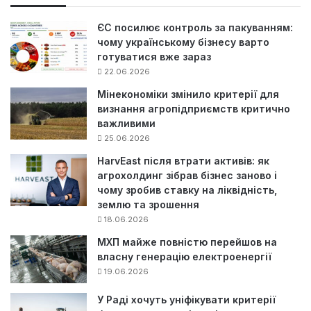
:
ЄС посилює контроль за пакуванням:
чому українському бізнесу варто
готуватися вже зараз
22.06.2026
Мінекономіки змінило критерії для
визнання агропідприємств критично
важливими
25.06.2026
HarvEast після втрати активів: як
агрохолдинг зібрав бізнес заново і
чому зробив ставку на ліквідність,
землю та зрошення
18.06.2026
МХП майже повністю перейшов на
власну генерацію електроенергії
19.06.2026
У Раді хочуть уніфікувати критерії