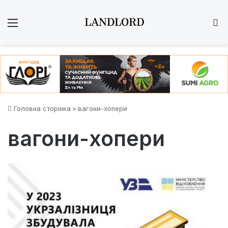
Меню
Ш
Головна сторінка
>
вагони-хопери
вагони-хопери