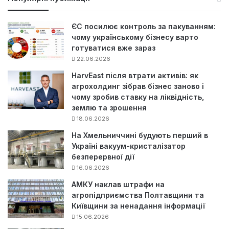
к
:
ЄС посилює контроль за пакуванням:
чому українському бізнесу варто
готуватися вже зараз
22.06.2026
HarvEast після втрати активів: як
агрохолдинг зібрав бізнес заново і
чому зробив ставку на ліквідність,
землю та зрошення
18.06.2026
На Хмельниччині будують перший в
Україні вакуум-кристалізатор
безперервної дії
16.06.2026
АМКУ наклав штрафи на
агропідприємства Полтавщини та
Київщини за ненадання інформації
15.06.2026