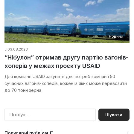
Новини
03.08.2023
“Нібулон” отримав другу партію вагонів-
хоперів у межах проєкту USAID
Для компанії USAID закупить для потреб компанії 50
сучасних вагонів-хоперів, кожен із яких може перевозити
до 70 тонн зерна
П
о
ш
у
Популярні публікації