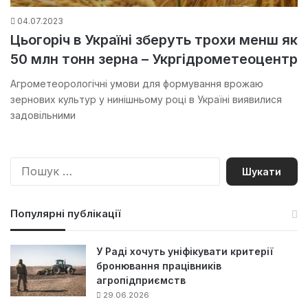
04.07.2023
Цьогоріч в Україні зберуть трохи менш як
50 млн тонн зерна – Укргідрометеоцентр
Агрометеорологічні умови для формування врожаю
зернових культур у нинішньому році в Україні виявилися
задовільними
П
о
ш
у
Популярні публікації
к
:
У Раді хочуть уніфікувати критерії
бронювання працівників
агропідприємств
29.06.2026