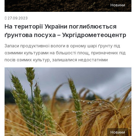
Новини
27.09.2023
На території України поглиблюється
ґрунтова посуха – Укргідрометеоцентр
Запаси продуктивної вологи в орному шарі ґрунту під
озимими культурами на більшості площ, призначених під
посів озимих культур, залишалися недостатніми
Новини