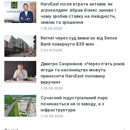
HarvEast після втрати активів: як
агрохолдинг зібрав бізнес заново і
чому зробив ставку на ліквідність,
землю та зрошення
18.06.2026
Kernel через суд вимагає від Sense
Bank повернути $39 млн
02.07.2026
Дмитро Скорняков: «Через п’ять років
ягоди та насінництво можуть
приносити HarvEast половину
виручки»
25.06.2026
Сучасний індустріальний парк
починається не із заводу, а з
інфраструктури
29.06.2026