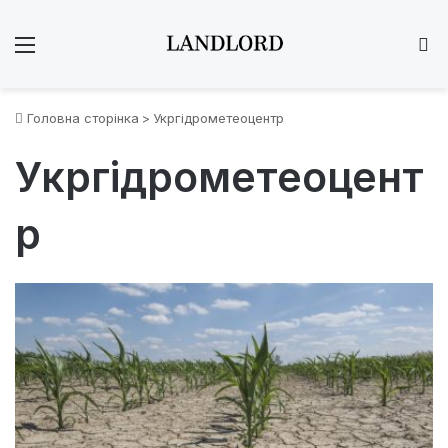
Меню
Ш
Головна сторінка
>
Укргідрометеоцентр
Укргідрометеоцент
р