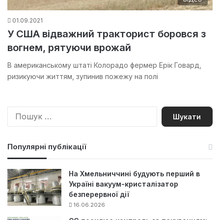
01.09.2021
У США відважний тракторист боровся з
вогнем, рятуючи врожай
В американському штаті Колорадо фермер Ерік Говард,
ризикуючи життям, зупинив пожежу на полі
П
о
ш
у
Популярні публікації
к
:
На Хмельниччині будують перший в
Україні вакуум-кристалізатор
безперервної дії
16.06.2026