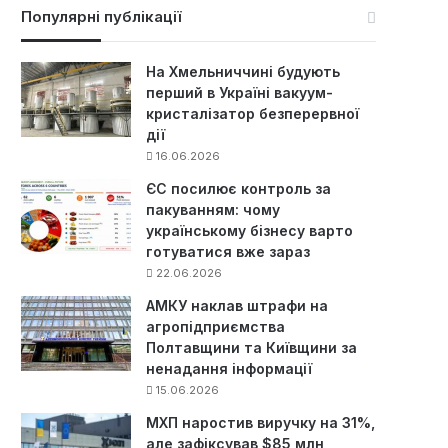
к
Популярні публікації
:
На Хмельниччині будують
перший в Україні вакуум-
кристалізатор безперервної
дії
16.06.2026
ЄС посилює контроль за
пакуванням: чому
українському бізнесу варто
готуватися вже зараз
22.06.2026
АМКУ наклав штрафи на
агропідприємства
Полтавщини та Київщини за
ненадання інформації
15.06.2026
МХП наростив виручку на 31%,
але зафіксував $85 млн