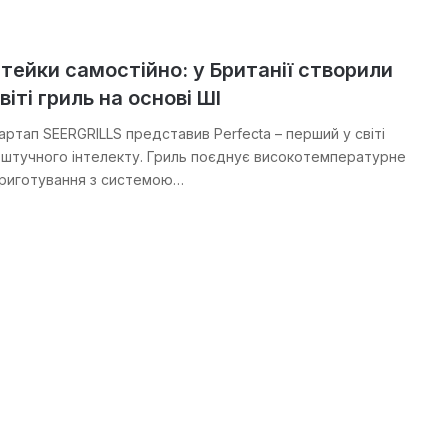
ейки самостійно: у Британії створили
іті гриль на основі ШІ
артап SEERGRILLS представив Perfecta – перший у світі
і штучного інтелекту. Гриль поєднує високотемпературне
приготування з системою…