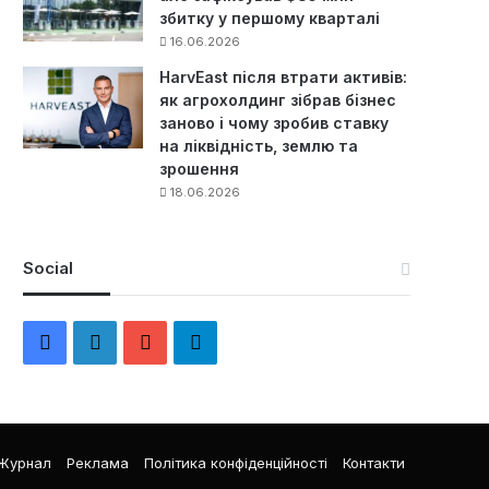
збитку у першому кварталі
16.06.2026
HarvEast після втрати активів:
як агрохолдинг зібрав бізнес
заново і чому зробив ставку
на ліквідність, землю та
зрошення
18.06.2026
Social
F
L
Y
Т
a
i
o
е
c
n
u
л
Журнал
Реклама
Політика конфіденційності
Контакти
e
k
T
е