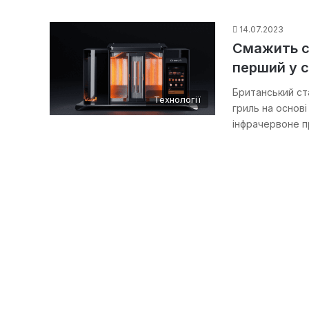
14.07.2023
Смажить ст
перший у св
Британський ст
Технології
гриль на основ
інфрачервоне 