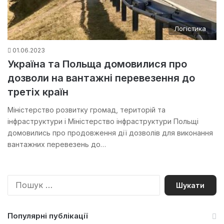
Логістика
01.06.2023
Україна та Польща домовилися про
дозволи на вантажні перевезення до
третіх країн
Міністерство розвитку громад, територій та
інфраструктури і Міністерство інфраструктури Польщі
домовились про продовження дії дозволів для виконання
вантажних перевезень до…
П
о
ш
у
Популярні публікації
к