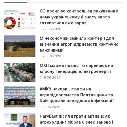
:
ЄС посилює контроль за пакуванням:
чому українському бізнесу варто
готуватися вже зараз
22.06.2026
Мінекономіки змінило критерії для
визнання агропідприємств критично
важливими
25.06.2026
МХП майже повністю перейшов на
власну генерацію електроенергії
19.06.2026
АМКУ наклав штрафи на
агропідприємства Полтавщини та
Київщини за ненадання інформації
15.06.2026
HarvEast після втрати активів: як
агрохолдинг зібрав бізнес заново і