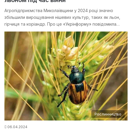
льоном під час війни
Агропідприємства Миколаївщини у 2024 році значно
збільшили вирощування нішевих культур, таких як льон,
гірчиця та коріандр. Про це «Укрінформу» повідомила…
Рослинництво
06.04.2024