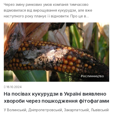
Через зміну ринкових умов компанія тимчасово
відмовилася від вирощування кукурудзи, але вже
наступного року планує її відновити. Про це в…
Рослинництво
16.10.2024
На посівах кукурудзи в Україні виявлено
хвороби через пошкодження фітофагами
У Волинській, Дніпропетровській, Закарпатській, Львівській