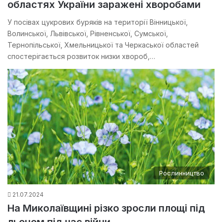
областях України заражені хворобами
У посівах цукрових буряків на території Вінницької,
Волинської, Львівської, Рівненської, Сумської,
Тернопільської, Хмельницької та Черкаської областей
спостерігається розвиток низки хвороб,…
Рослинництво
21.07.2024
На Миколаївщині різко зросли площі під