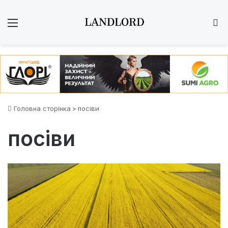
Меню
Ш
Головна сторінка
>
посіви
посіви