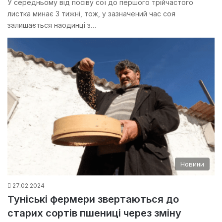
У середньому від посіву сої до першого трійчастого
листка минає 3 тижні, тож, у зазначений час соя
залишається наодинці з…
Новини
27.02.2024
Туніські фермери звертаються до
старих сортів пшениці через зміну