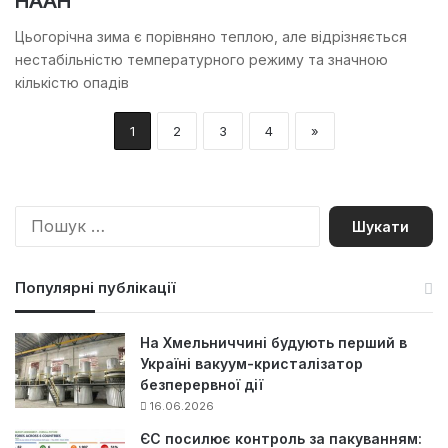
НААН
Цьогорічна зима є порівняно теплою, але відрізняється
нестабільністю температурного режиму та значною
кількістю опадів
1
2
3
4
»
П
о
ш
у
Популярні публікації
к
:
На Хмельниччині будують перший в
Україні вакуум-кристалізатор
безперервної дії
16.06.2026
ЄС посилює контроль за пакуванням: