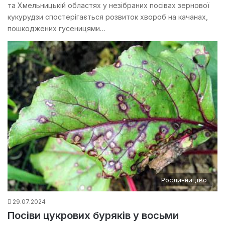
та Хмельницькій областях у незібраних посівах зернової
кукурудзи спостерігається розвиток хвороб на качанах,
пошкоджених гусеницями…
Рослинництво
29.07.2024
Посіви цукрових буряків у восьми