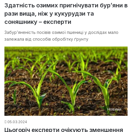
Здатність озимих пригнічувати бур’яни в
рази вища, ніж у кукурудзи та
соняшнику – експерти
Забур’яненість посівів озимої пшениці у дослідах мало
залежала від способів обробітку ґрунту
Новини
05.03.2024
Цьогоріч експерти очікують зменшення