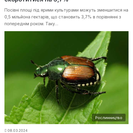
Посівні площі під ярими культурами можуть зменшитися на
0,5 мільйона гектарів, що становить 3,7% в порівнянні з
попереднім роком. Таку…
Рослинництво
08.03.2024