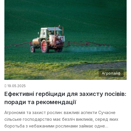
Агролайф
19.05.2025
Ефективні гербіциди для захисту посівів:
поради та рекомендації
Агрономія та захист рослин: важливі аспекти Сучасне
сільське господарство має безліч викликів, серед яких
боротьба з небажаними рослинами займає одне…