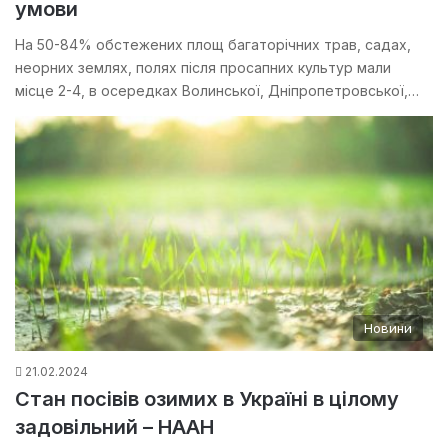
умови
На 50-84% обстежених площ багаторічних трав, садах,
неорних землях, полях після просапних культур мали
місце 2-4, в осередках Волинської, Дніпропетровської,…
Новини
21.02.2024
Стан посівів озимих в Україні в цілому
задовільний – НААН