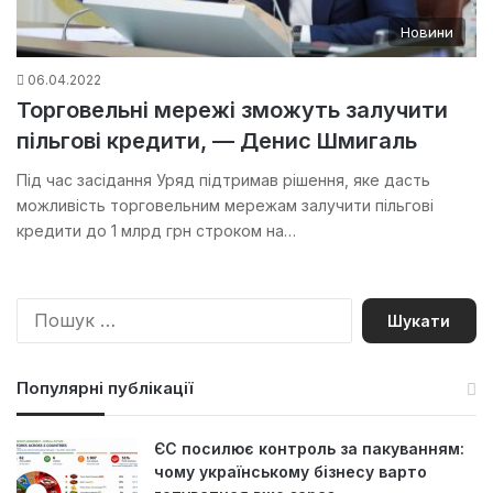
Новини
06.04.2022
Торговельні мережі зможуть залучити
пільгові кредити, — Денис Шмигаль
Під час засідання Уряд підтримав рішення, яке дасть
можливість торговельним мережам залучити пільгові
кредити до 1 млрд грн строком на…
П
о
ш
у
Популярні публікації
к
:
ЄС посилює контроль за пакуванням:
чому українському бізнесу варто