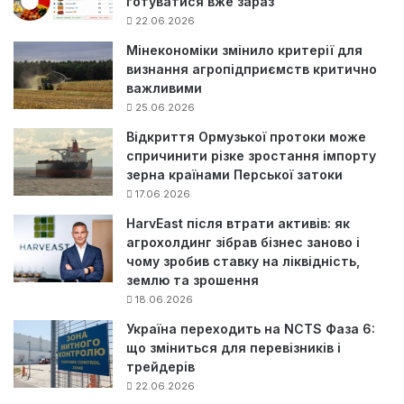
готуватися вже зараз
22.06.2026
Мінекономіки змінило критерії для
визнання агропідприємств критично
важливими
25.06.2026
Відкриття Ормузької протоки може
спричинити різке зростання імпорту
зерна країнами Перської затоки
17.06.2026
HarvEast після втрати активів: як
агрохолдинг зібрав бізнес заново і
чому зробив ставку на ліквідність,
землю та зрошення
18.06.2026
Україна переходить на NCTS Фаза 6:
що зміниться для перевізників і
трейдерів
22.06.2026