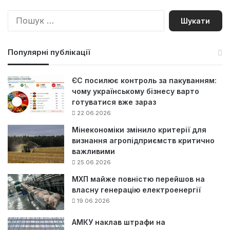
П
о
ш
у
Популярні публікації
к
:
ЄС посилює контроль за пакуванням:
чому українському бізнесу варто
готуватися вже зараз
22.06.2026
Мінекономіки змінило критерії для
визнання агропідприємств критично
важливими
25.06.2026
МХП майже повністю перейшов на
власну генерацію електроенергії
19.06.2026
АМКУ наклав штрафи на