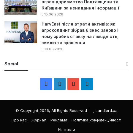
агропідприємства Полтавщини та
Київщини за ненадання інформації
15.06.2026
HarvEast після втрати активів: як
агрохолдинг зібрав бізнес заново і
чому зробив ставку на ліквідність,
землю та зрошення
18.06.2026
Social
F
L
Y
Т
a
i
o
е
c
n
u
л
© Copyright 2026, All Rights Reserved |
Landlord.ua
e
k
T
е
Про нас
Журнал
Реклама
Політика конфіденційності
Контакти
b
e
u
г