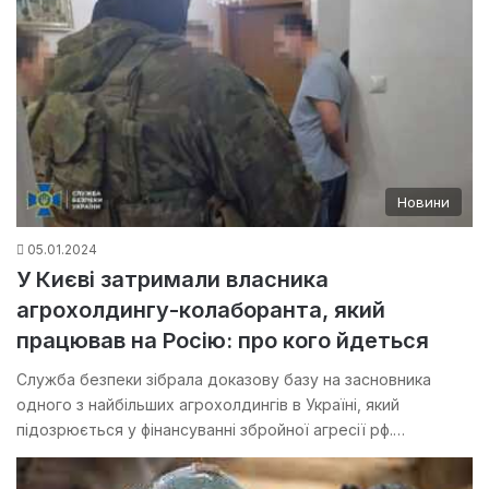
Новини
05.01.2024
У Києві затримали власника
агрохолдингу-колаборанта, який
працював на Росію: про кого йдеться
Служба безпеки зібрала доказову базу на засновника
одного з найбільших агрохолдингів в Україні, який
підозрюється у фінансуванні збройної агресії рф.…