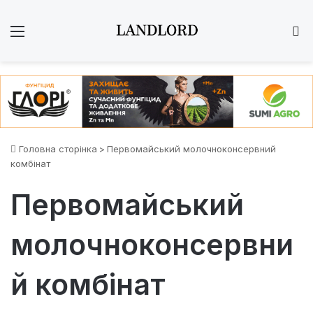
Меню
Ш
Головна сторінка
>
Первомайський молочноконсервний
комбінат
Первомайський
молочноконсервни
й комбінат