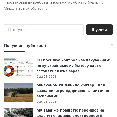
і постановив витребувати належні комбінату будівлі у
Миколаївській області у…
П
о
ш
у
Популярні публікації
к
:
ЄС посилює контроль за пакуванням:
чому українському бізнесу варто
готуватися вже зараз
22.06.2026
Мінекономіки змінило критерії для
визнання агропідприємств критично
важливими
25.06.2026
МХП майже повністю перейшов на
власну генерацію електроенергії