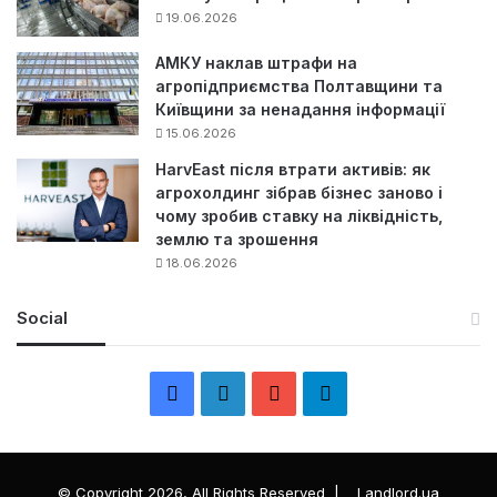
19.06.2026
АМКУ наклав штрафи на
агропідприємства Полтавщини та
Київщини за ненадання інформації
15.06.2026
HarvEast після втрати активів: як
агрохолдинг зібрав бізнес заново і
чому зробив ставку на ліквідність,
землю та зрошення
18.06.2026
Social
F
L
Y
Т
a
i
o
е
c
n
u
л
© Copyright 2026, All Rights Reserved |
Landlord.ua