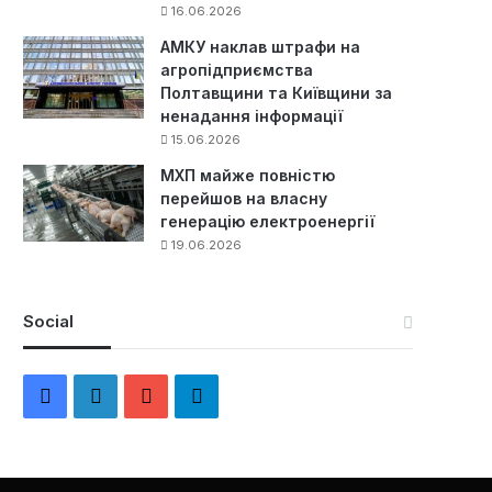
16.06.2026
АМКУ наклав штрафи на
агропідприємства
Полтавщини та Київщини за
ненадання інформації
15.06.2026
МХП майже повністю
перейшов на власну
генерацію електроенергії
19.06.2026
Social
F
L
Y
Т
a
i
o
е
c
n
u
л