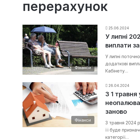
перерахунок
25.06.2024
У липні 20
виплати за
У липні поточн
додаткові випла
Фінанси
Кабінету…
26.04.2024
З 1 травня
неопалюва
заново
Фінанси
З травня 2024 р
її буде призна
категорії…