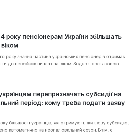
24 року пенсіонерам України збільшать
 віком
ого року значна частина українських пенсіонерів отримає
ти до пенсійних виплат за віком. Згідно з постановою
 українцям перепризначать субсидії на
льний період: кому треба подати заяву
оку більшості українців, які отримують житлову субсидію,
чено автоматично на неопалювальний сезон. Втім, є