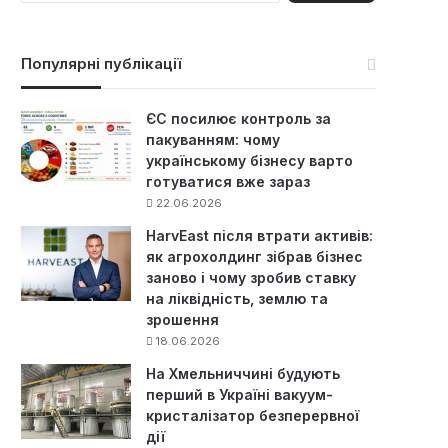
ш
у
к
Популярні публікації
:
ЄС посилює контроль за
пакуванням: чому
українському бізнесу варто
готуватися вже зараз
22.06.2026
HarvEast після втрати активів:
як агрохолдинг зібрав бізнес
заново і чому зробив ставку
на ліквідність, землю та
зрошення
18.06.2026
На Хмельниччині будують
перший в Україні вакуум-
кристалізатор безперервної
дії