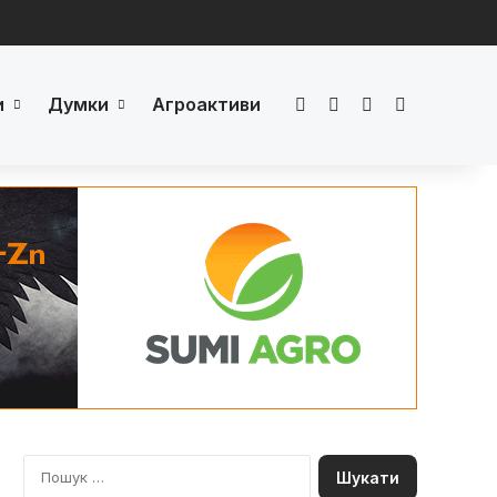
и
Думки
Агроактиви
Facebook
LinkedIn
YouTube
Телеграм
П
о