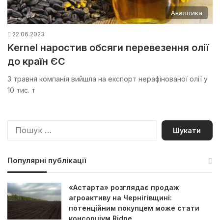
Аналітика
22.06.2023
Kernel наростив обсяги перевезення олії
до країн ЄС
З травня компанія вийшла на експорт нерафінованої олії у
10 тис. т
П
о
ш
у
Популярні публікації
к
:
«Астарта» розглядає продаж
агроактиву на Чернігівщині:
потенційним покупцем може стати
консорціум Ridne