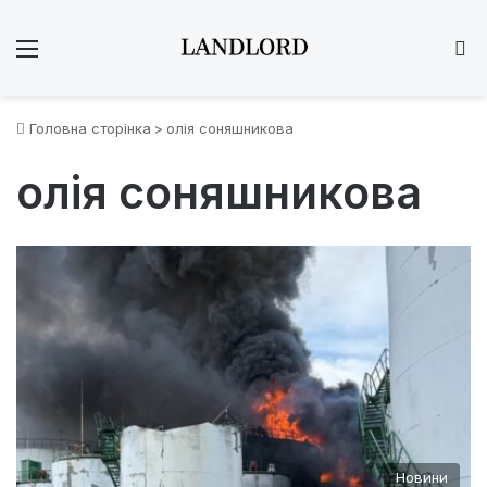
Меню
Ш
Головна сторінка
>
олія соняшникова
олія соняшникова
Новини