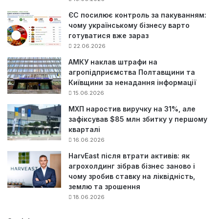
ЄС посилює контроль за пакуванням:
чому українському бізнесу варто
готуватися вже зараз
22.06.2026
АМКУ наклав штрафи на
агропідприємства Полтавщини та
Київщини за ненадання інформації
15.06.2026
МХП наростив виручку на 31%, але
зафіксував $85 млн збитку у першому
кварталі
16.06.2026
HarvEast після втрати активів: як
агрохолдинг зібрав бізнес заново і
чому зробив ставку на ліквідність,
землю та зрошення
18.06.2026