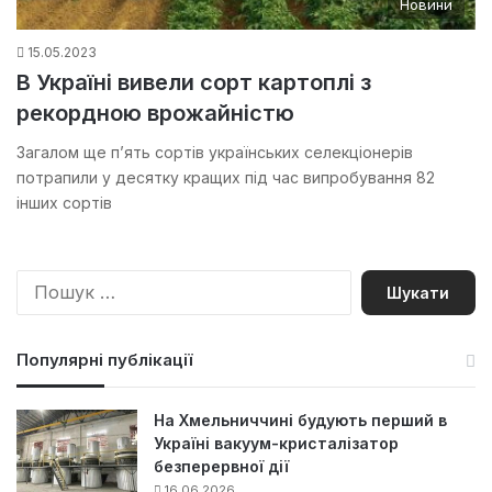
Новини
15.05.2023
В Україні вивели сорт картоплі з
рекордною врожайністю
Загалом ще п’ять сортів українських селекціонерів
потрапили у десятку кращих під час випробування 82
інших сортів
П
о
ш
у
Популярні публікації
к
:
На Хмельниччині будують перший в
Україні вакуум-кристалізатор
безперервної дії
16.06.2026