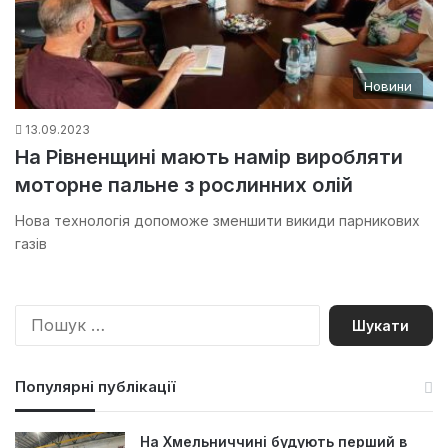
Новини
13.09.2023
На Рівненщині мають намір виробляти
моторне пальне з рослинних олій
Нова технологія допоможе зменшити викиди парникових
газів
П
о
ш
у
Популярні публікації
к
:
На Хмельниччині будують перший в