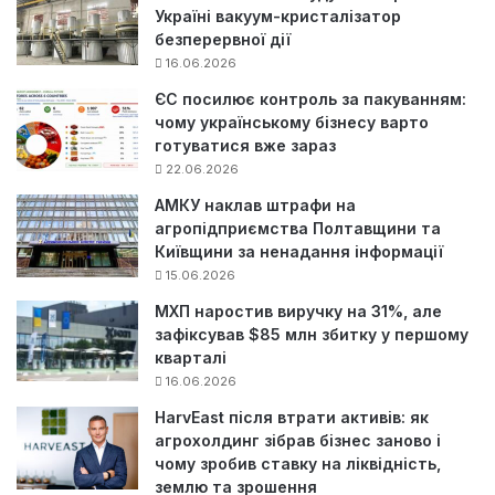
Україні вакуум-кристалізатор
безперервної дії
16.06.2026
ЄС посилює контроль за пакуванням:
чому українському бізнесу варто
готуватися вже зараз
22.06.2026
АМКУ наклав штрафи на
агропідприємства Полтавщини та
Київщини за ненадання інформації
15.06.2026
МХП наростив виручку на 31%, але
зафіксував $85 млн збитку у першому
кварталі
16.06.2026
HarvEast після втрати активів: як
агрохолдинг зібрав бізнес заново і
чому зробив ставку на ліквідність,
землю та зрошення