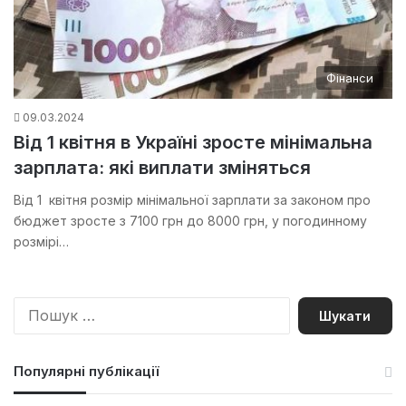
Фінанси
09.03.2024
Від 1 квітня в Україні зросте мінімальна
зарплата: які виплати зміняться
Від 1 квітня розмір мінімальної зарплати за законом про
бюджет зросте з 7100 грн до 8000 грн, у погодинному
розмірі…
П
о
ш
у
Популярні публікації
к
: