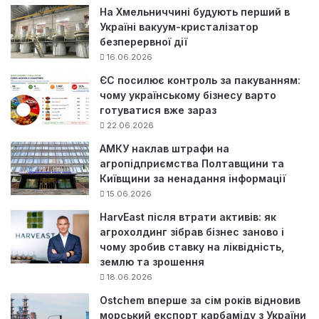
На Хмельниччині будують перший в
Україні вакуум-кристалізатор
безперервної дії
16.06.2026
ЄС посилює контроль за пакуванням:
чому українському бізнесу варто
готуватися вже зараз
22.06.2026
АМКУ наклав штрафи на
агропідприємства Полтавщини та
Київщини за ненадання інформації
15.06.2026
HarvEast після втрати активів: як
агрохолдинг зібрав бізнес заново і
чому зробив ставку на ліквідність,
землю та зрошення
18.06.2026
Ostchem вперше за сім років відновив
морський експорт карбаміду з України