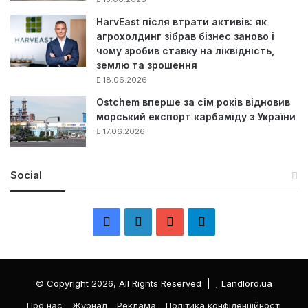
HarvEast після втрати активів: як
агрохолдинг зібрав бізнес заново і
чому зробив ставку на ліквідність,
землю та зрошення
18.06.2026
Ostchem вперше за сім років відновив
морський експорт карбаміду з України
17.06.2026
Social
F
L
Y
Т
a
i
o
е
c
n
u
л
© Copyright 2026, All Rights Reserved |
Landlord.ua
e
k
T
е
Про нас
Журнал
Реклама
Політика конфіденційності