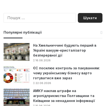
П
о
ш
у
Популярні публікації
к
:
На Хмельниччині будують перший в
Україні вакуум-кристалізатор
безперервної дії
16.06.2026
ЄС посилює контроль за пакуванням:
чому українському бізнесу варто
готуватися вже зараз
22.06.2026
АМКУ наклав штрафи на
агропідприємства Полтавщини та
Київщини за ненадання інформації
15.06.2026