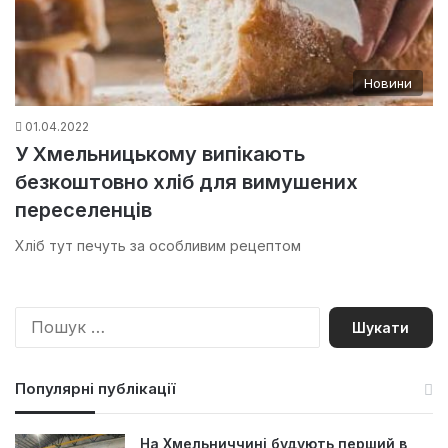
Новини
01.04.2022
У Хмельницькому випікають
безкоштовно хліб для вимушених
переселенців
Хліб тут печуть за особливим рецептом
П
о
ш
у
Популярні публікації
к
:
На Хмельниччині будують перший в