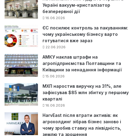
Україні вакуум-кристалізатор
безперервної дії
16.06.2026
ЄС посилює контроль за пакуванням:
чому українському бізнесу варто
готуватися вже зараз
22.06.2026
АМКУ наклав штрафи на
агропідприємства Полтавщини та
Київщини за ненадання інформації
15.06.2026
МХП наростив виручку на 31%, але
зафіксував $85 млн збитку у першому
кварталі
16.06.2026
HarvEast після втрати активів: як
агрохолдинг зібрав бізнес заново і
чому зробив ставку на ліквідність,
землю та зрошення