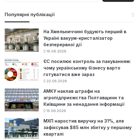
ш
у
Популярні публікації
к
:
На Хмельниччині будують перший в
Україні вакуум-кристалізатор
безперервної дії
16.06.2026
ЄС посилює контроль за пакуванням:
чому українському бізнесу варто
готуватися вже зараз
22.06.2026
АМКУ наклав штрафи на
агропідприємства Полтавщини та
Київщини за ненадання інформації
15.06.2026
МХП наростив виручку на 31%, але
зафіксував $85 млн збитку у першому
кварталі