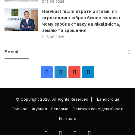
16.06.2026
HarvEast після втрати активів: як
агрохолдинг зібрав бізнес заново і
чому зробив ставку на ліквідність,
землю та зрошення
18.06.2026
Social
F
L
Y
Т
a
i
o
е
c
n
u
л
© Copyright 2026, All Rights Reserved |
Landlord.ua
e
k
T
е
Про нас
Журнал
Реклама
Політика конфіденційності
Контакти
b
e
u
г
o
d
b
р
Facebook
LinkedIn
YouTube
Телеграма