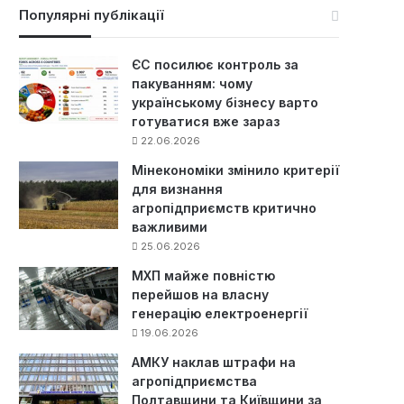
к
Популярні публікації
:
ЄС посилює контроль за
пакуванням: чому
українському бізнесу варто
готуватися вже зараз
22.06.2026
Мінекономіки змінило критерії
для визнання
агропідприємств критично
важливими
25.06.2026
МХП майже повністю
перейшов на власну
генерацію електроенергії
19.06.2026
АМКУ наклав штрафи на
агропідприємства
Полтавщини та Київщини за