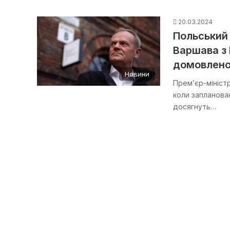
20.03.2024
Польський 
Варшава з
домовлено
Новини
Прем’єр-мініст
коли запланован
досягнуть…