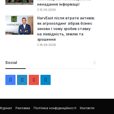
ненадання інформації
15.06.2026
HarvEast після втрати активів:
як агрохолдинг зібрав бізнес
заново і чому зробив ставку
на ліквідність, землю та
зрошення
18.06.2026
Social
F
L
Y
Т
a
i
o
е
c
n
u
л
Журнал
Реклама
Політика конфіденційності
Контакти
e
k
T
е