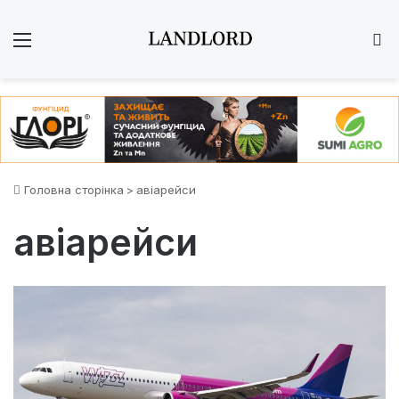
Меню
Ш
Головна сторінка
>
авіарейси
авіарейси