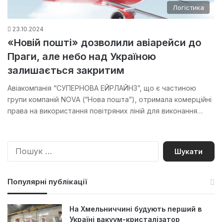
Логістика
23.10.2024
«Новій пошті» дозволили авіарейси до
Праги, але небо над Україною
залишається закритим
Авіакомпанія “СУПЕРНОВА ЕЙРЛАЙНЗ”, що є частиною
групи компаній NOVA (“Нова пошта”), отримала комерційні
права на використання повітряних ліній для виконання…
П
о
ш
у
Популярні публікації
к
:
На Хмельниччині будують перший в
Україні вакуум-кристалізатор