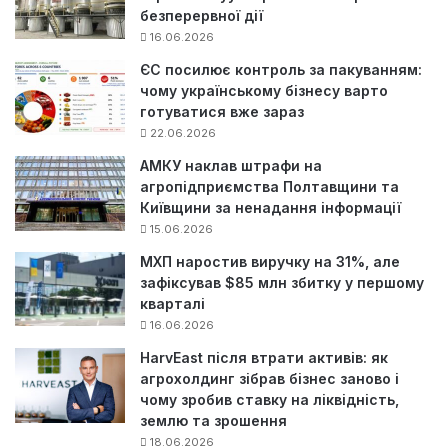
безперервної дії
16.06.2026
ЄС посилює контроль за пакуванням:
чому українському бізнесу варто
готуватися вже зараз
22.06.2026
АМКУ наклав штрафи на
агропідприємства Полтавщини та
Київщини за ненадання інформації
15.06.2026
МХП наростив виручку на 31%, але
зафіксував $85 млн збитку у першому
кварталі
16.06.2026
HarvEast після втрати активів: як
агрохолдинг зібрав бізнес заново і
чому зробив ставку на ліквідність,
землю та зрошення
18.06.2026