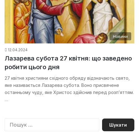
Новини
12.04.2024
Лазарева субота 27 квітня: що заведено
робити цього дня
27 квітня християни східного обряду відзначають свято,
яке називається Лазарева субота. Воно присвячене
останньому чуду, яке Христос здійснив перед розп’яттям.
…
П
о
ш