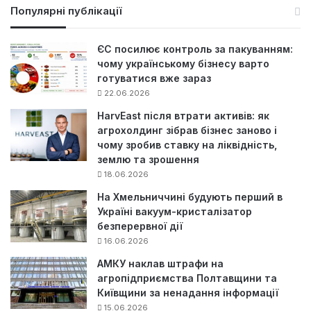
у
Популярні публікації
к
:
ЄС посилює контроль за пакуванням:
чому українському бізнесу варто
готуватися вже зараз
22.06.2026
HarvEast після втрати активів: як
агрохолдинг зібрав бізнес заново і
чому зробив ставку на ліквідність,
землю та зрошення
18.06.2026
На Хмельниччині будують перший в
Україні вакуум-кристалізатор
безперервної дії
16.06.2026
АМКУ наклав штрафи на
агропідприємства Полтавщини та
Київщини за ненадання інформації
15.06.2026