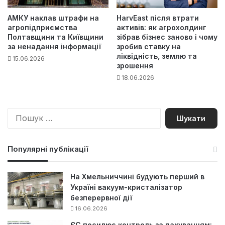
АМКУ наклав штрафи на
HarvEast після втрати
агропідприємства
активів: як агрохолдинг
Полтавщини та Київщини
зібрав бізнес заново і чому
за ненадання інформації
зробив ставку на
ліквідність, землю та
15.06.2026
зрошення
18.06.2026
П
о
ш
у
Популярні публікації
к
:
На Хмельниччині будують перший в
Україні вакуум-кристалізатор
безперервної дії
16.06.2026
ЄС посилює контроль за пакуванням: