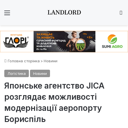
Меню
Ш
Головна сторінка
>
Новини
Логістика
Новини
Японське агентство JICA
розглядає можливості
модернізації аеропорту
Бориспіль