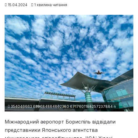
15.04.2024
1 хвилина читання
354046663 639684884862380 6717601188257237884 n
Міжнародний аеропорт Бориспіль відвідали
представники Японського агентства