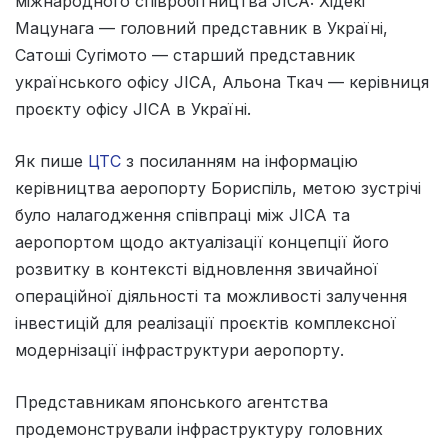
міжнародного співробітництва JICA: Хідекі
Мацунага — головний представник в Україні,
Сатоші Сугімото — старший представник
українського офісу JICA, Альона Ткач — керівниця
проєкту офісу JICA в Україні.
Як пише
ЦТС
з посиланням на інформацію
керівництва аеропорту Бориспіль, метою зустрічі
було налагодження співпраці між JICA та
аеропортом щодо актуалізації концепції його
розвитку в контексті відновлення звичайної
операційної діяльності та можливості залучення
інвестицій для реалізації проєктів комплексної
модернізації інфраструктури аеропорту.
Представникам японського агентства
продемонстрували інфраструктуру головних