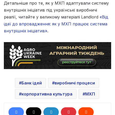
Детальніше про те, як у МХП адаптували систему
внутрішніх ініціатив під українські виробничі
реалії, читайте у великому матеріалі Landlord
«Від
ідеї до впровадження: як у МХП працює система
внутрішніх ініціатив»
.
Банк ідей
виробничі процеси
корпоративна культура
МХП