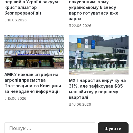
перший в Україні вакуум-
пакуванням: чому
кристалізатор
українському бізнесу
безперервної дії
варто готуватися вже
зараз
16.06.2026
22.06.2026
АМКУ наклав штрафи на
агропідприємства
МХП наростив виручку на
Полтавщини та Київщини
31%, але зафіксував $85
за ненадання інформації
млн збитку у першому
кварталі
15.06.2026
16.06.2026
П
о