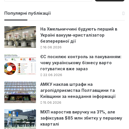
ш
у
Популярні публікації
к
:
На Хмельниччині будують перший в
Україні вакуум-кристалізатор
безперервної дії
16.06.2026
ЄС посилює контроль за пакуванням:
чому українському бізнесу варто
готуватися вже зараз
22.06.2026
АМКУ наклав штрафи на
агропідприємства Полтавщини та
Київщини за ненадання інформації
15.06.2026
МХП наростив виручку на 31%, але
зафіксував $85 млн збитку у першому
кварталі