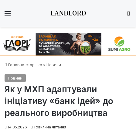
Меню
Ш
Головна сторінка
>
Новини
Новини
Як у МХП адаптували
ініціативу «банк ідей» до
реального виробництва
14.05.2026
1 хвилина читання