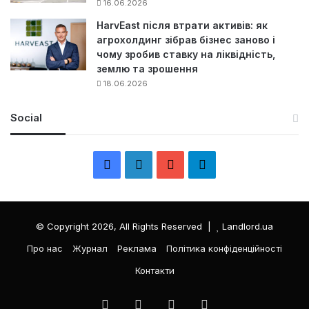
16.06.2026
HarvEast після втрати активів: як
агрохолдинг зібрав бізнес заново і
чому зробив ставку на ліквідність,
землю та зрошення
18.06.2026
Social
F
L
Y
Т
a
i
o
е
c
n
u
л
© Copyright 2026, All Rights Reserved |
Landlord.ua
e
k
T
е
Про нас
Журнал
Реклама
Політика конфіденційності
Контакти
b
e
u
г
o
d
b
р
Facebook
LinkedIn
YouTube
Телеграма