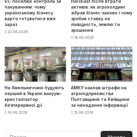
ЄС посилює контроль за
HarvEast після втрати
пакуванням: чому
активів: як агрохолдинг
українському бізнесу
зібрав бізнес заново і чому
варто готуватися вже
зробив ставку на
зараз
ліквідність, землю та
зрошення
22.06.2026
18.06.2026
На Хмельниччині будують
АМКУ наклав штрафи на
перший в Україні вакуум-
агропідприємства
кристалізатор
Полтавщини та Київщини
безперервної дії
за ненадання інформації
16.06.2026
15.06.2026
П