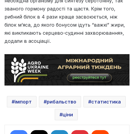
необхідна організму для синтезу серотоніну, так
званого гормону радості та щастя. Крім того,
рибний білок в 4 рази краще засвоюється, ніж
білок м’яса, до якого бонусом ідуть “важкі” жири,
які викликають серцево-судинні захворювання»,
додали в асоціації.
імпорт
рибальство
статистика
ціни