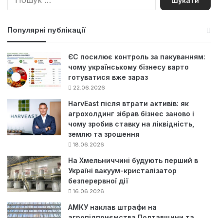
о
ш
у
Популярні публікації
к
:
ЄС посилює контроль за пакуванням:
чому українському бізнесу варто
готуватися вже зараз
22.06.2026
HarvEast після втрати активів: як
агрохолдинг зібрав бізнес заново і
чому зробив ставку на ліквідність,
землю та зрошення
18.06.2026
На Хмельниччині будують перший в
Україні вакуум-кристалізатор
безперервної дії
16.06.2026
АМКУ наклав штрафи на
агропідприємства Полтавщини та