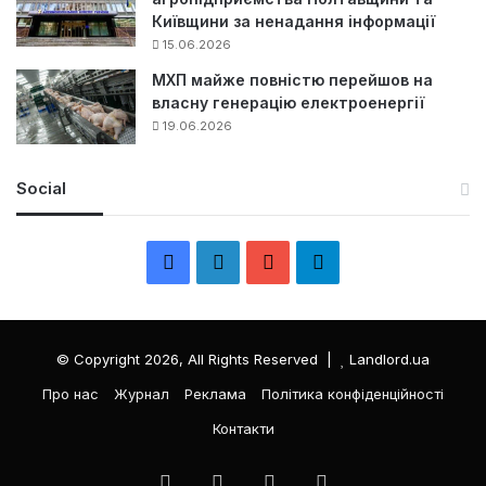
Київщини за ненадання інформації
15.06.2026
МХП майже повністю перейшов на
власну генерацію електроенергії
19.06.2026
Social
F
L
Y
Т
a
i
o
е
c
n
u
л
© Copyright 2026, All Rights Reserved |
Landlord.ua
e
k
T
е
Про нас
Журнал
Реклама
Політика конфіденційності
Контакти
b
e
u
г
o
d
b
р
Facebook
LinkedIn
YouTube
Телеграма