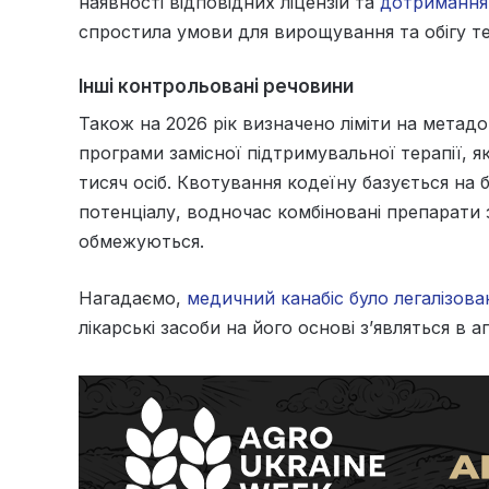
наявності відповідних ліцензій та
дотримання
спростила умови для вирощування та обігу те
Інші контрольовані речовини
Також на 2026 рік визначено ліміти на метад
програми замісної підтримувальної терапії, 
тисяч осіб. Квотування кодеїну базується на
потенціалу, водночас комбіновані препарати
обмежуються.
Нагадаємо,
медичний канабіс було легалізова
лікарські засоби на його основі з’являться в а