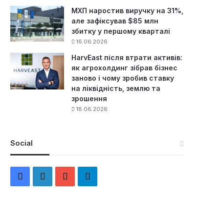
МХП наростив виручку на 31%,
але зафіксував $85 млн
збитку у першому кварталі
16.06.2026
HarvEast після втрати активів:
як агрохолдинг зібрав бізнес
заново і чому зробив ставку
на ліквідність, землю та
зрошення
18.06.2026
Social
F
L
Y
Т
a
i
o
е
c
n
u
л