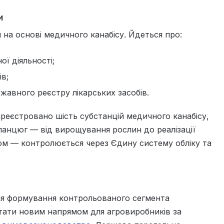
и
 на основі медичного канабісу. Йдеться про:
ої діяльності;
в;
жавного реєстру лікарських засобів.
ареєстровано шість субстанцій медичного канабісу,
 ланцюг — від вирощування рослин до реалізації
ом — контролюється через Єдину систему обліку та
я формування контрольованого сегмента
тати новим напрямом для агровиробників за