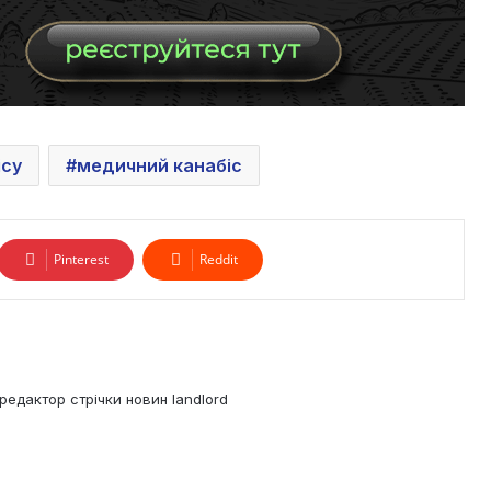
ісу
медичний канабіс
Pinterest
Reddit
редактор стрічки новин landlord