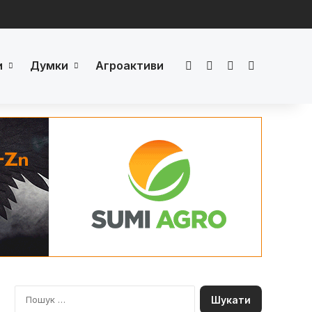
и
Думки
Агроактиви
Facebook
LinkedIn
YouTube
Телеграм
П
о