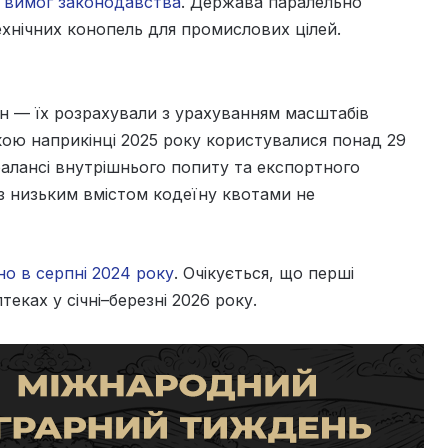
 вимог законодавства
. Держава паралельно
хнічних конопель для промислових цілей.
он — їх розрахували з урахуванням масштабів
якою наприкінці 2025 року користувалися понад 29
 балансі внутрішнього попиту та експортного
 з низьким вмістом кодеїну квотами не
но в серпні 2024 року
. Очікується, що перші
птеках у січні–березні 2026 року.