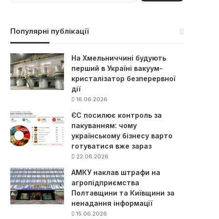
ш
у
к
Популярні публікації
:
На Хмельниччині будують
перший в Україні вакуум-
кристалізатор безперервної
дії
16.06.2026
ЄС посилює контроль за
пакуванням: чому
українському бізнесу варто
готуватися вже зараз
22.06.2026
АМКУ наклав штрафи на
агропідприємства
Полтавщини та Київщини за
ненадання інформації
15.06.2026