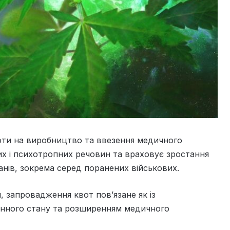
воти на виробництво та ввезення медичного
них і психотропних речовин та враховує зростання
анів, зокрема серед поранених військових.
, запровадження квот пов’язане як із
єнного стану та розширенням медичного