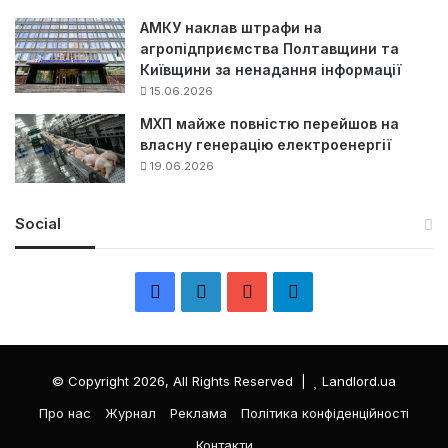
АМКУ наклав штрафи на
агропідприємства Полтавщини та
Київщини за ненадання інформації
15.06.2026
МХП майже повністю перейшов на
власну генерацію електроенергії
19.06.2026
Social
F
L
Y
Т
a
i
o
е
c
n
u
л
© Copyright 2026, All Rights Reserved |
Landlord.ua
e
k
T
е
Про нас
Журнал
Реклама
Політика конфіденційності
Контакти