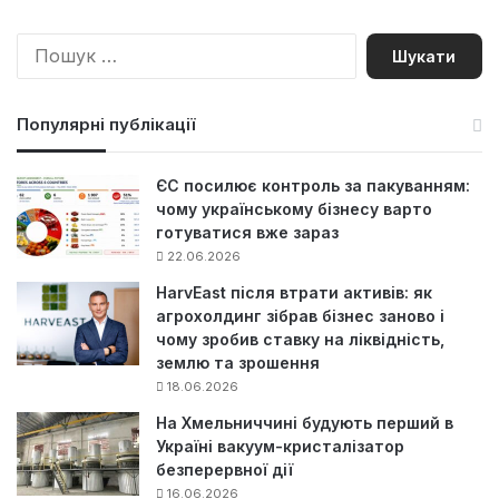
П
о
ш
у
Популярні публікації
к
:
ЄС посилює контроль за пакуванням:
чому українському бізнесу варто
готуватися вже зараз
22.06.2026
HarvEast після втрати активів: як
агрохолдинг зібрав бізнес заново і
чому зробив ставку на ліквідність,
землю та зрошення
18.06.2026
На Хмельниччині будують перший в
Україні вакуум-кристалізатор
безперервної дії
16.06.2026