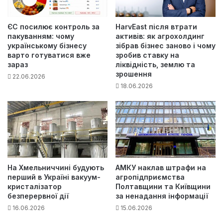
ЄС посилює контроль за
HarvEast після втрати
пакуванням: чому
активів: як агрохолдинг
українському бізнесу
зібрав бізнес заново і чому
варто готуватися вже
зробив ставку на
зараз
ліквідність, землю та
зрошення
22.06.2026
18.06.2026
На Хмельниччині будують
АМКУ наклав штрафи на
перший в Україні вакуум-
агропідприємства
кристалізатор
Полтавщини та Київщини
безперервної дії
за ненадання інформації
16.06.2026
15.06.2026