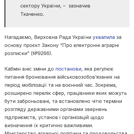
сектору України, – зазначив
Ткаченко.
Нагадаємо, Верховна Рада України
ухвалила
за
основу проєкт Закону “Про електронні аграрні
розписки” (№9266).
Кабмін вніс зміни до
постанови
, яка регулює
питання бронювання військовозобовʼязаних на
період мобілізації та на воєнний час. Зокрема,
розширено перелік сфер, працівники яких можуть
бути заброньовані, та встановлено чіткі терміни
розгляду державними органами звернень
підприємств, установ і організацій щодо
визначення їх критично важливими.
Міністерство аграрної політики та продовольства