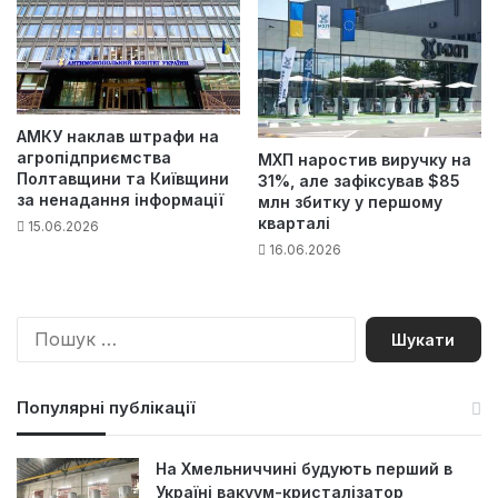
АМКУ наклав штрафи на
агропідприємства
МХП наростив виручку на
Полтавщини та Київщини
31%, але зафіксував $85
за ненадання інформації
млн збитку у першому
кварталі
15.06.2026
16.06.2026
П
о
ш
у
Популярні публікації
к
:
На Хмельниччині будують перший в
Україні вакуум-кристалізатор