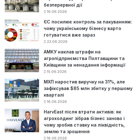
безперервної дії
16.06.2026
ЄС посилює контроль за пакуванням:
чому українському бізнесу варто
готуватися вже зараз
22.06.2026
АМКУ наклав штрафи на
агропідприємства Полтавщини та
Київщини за ненадання інформації
15.06.2026
МХП наростив виручку на 31%, але
зафіксував $85 млн збитку у першому
кварталі
16.06.2026
HarvEast після втрати активів: як
агрохолдинг зібрав бізнес заново і
чому зробив ставку на ліквідність,
землю та зрошення
18.06.2026