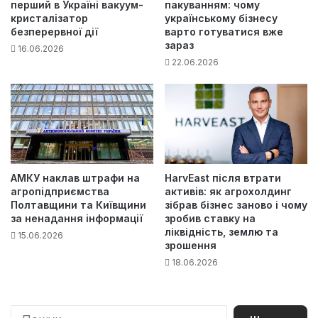
перший в Україні вакуум-
пакуванням: чому
кристалізатор
українському бізнесу
безперервної дії
варто готуватися вже
зараз
16.06.2026
22.06.2026
АМКУ наклав штрафи на
HarvEast після втрати
агропідприємства
активів: як агрохолдинг
Полтавщини та Київщини
зібрав бізнес заново і чому
за ненадання інформації
зробив ставку на
ліквідність, землю та
15.06.2026
зрошення
18.06.2026
П