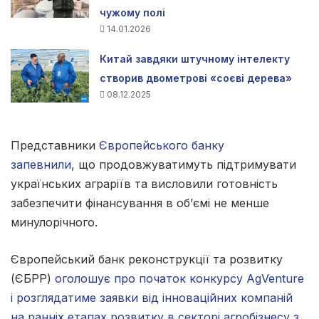
чужому полі
14.01.2026
Китай завдяки штучному інтелекту
створив двометрові «соєві дерева»
08.12.2025
Представники
Європейського банку
запевнили,
що продовжуватимуть підтримувати
українських аграріїв та висловили готовність
забезпечити фінансування в об’ємі не менше
минулорічного.
Європейський банк реконструкції та розвитку
(ЄБРР)
оголошує про початок конкурсу AgVenture
і розглядатиме заявки від інноваційних компаній
на ранніх етапах розвитку в секторі агробізнесу з