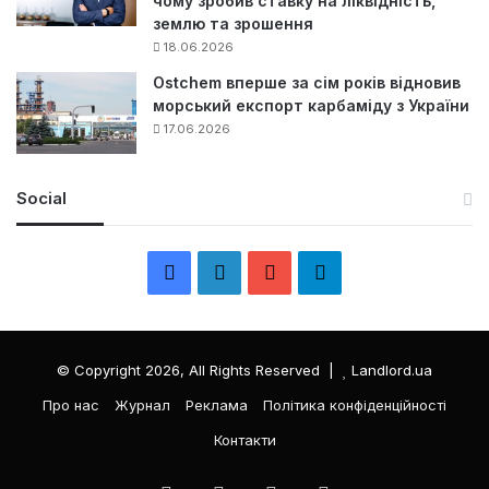
чому зробив ставку на ліквідність,
землю та зрошення
18.06.2026
Ostchem вперше за сім років відновив
морський експорт карбаміду з України
17.06.2026
Social
F
L
Y
Т
a
i
o
е
c
n
u
л
© Copyright 2026, All Rights Reserved |
Landlord.ua
e
k
T
е
Про нас
Журнал
Реклама
Політика конфіденційності
Контакти
b
e
u
г