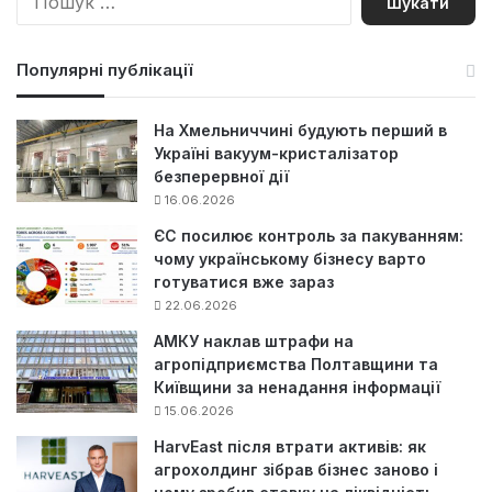
о
ш
у
Популярні публікації
к
:
На Хмельниччині будують перший в
Україні вакуум-кристалізатор
безперервної дії
16.06.2026
ЄС посилює контроль за пакуванням:
чому українському бізнесу варто
готуватися вже зараз
22.06.2026
АМКУ наклав штрафи на
агропідприємства Полтавщини та
Київщини за ненадання інформації
15.06.2026
HarvEast після втрати активів: як
агрохолдинг зібрав бізнес заново і