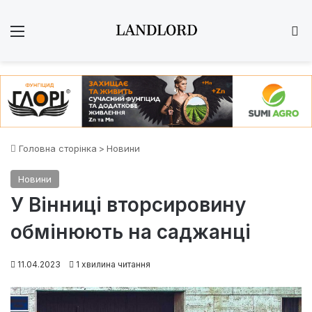
Меню
Ш
Головна сторінка
>
Новини
Новини
У Вінниці вторсировину
обмінюють на саджанці
11.04.2023
1 хвилина читання