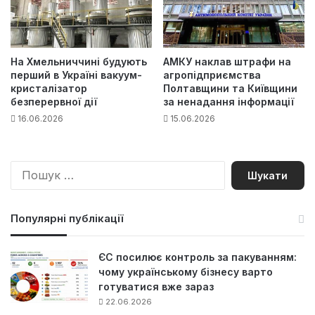
На Хмельниччині будують
АМКУ наклав штрафи на
перший в Україні вакуум-
агропідприємства
кристалізатор
Полтавщини та Київщини
безперервної дії
за ненадання інформації
16.06.2026
15.06.2026
П
о
ш
у
Популярні публікації
к
:
ЄС посилює контроль за пакуванням:
чому українському бізнесу варто
готуватися вже зараз
22.06.2026