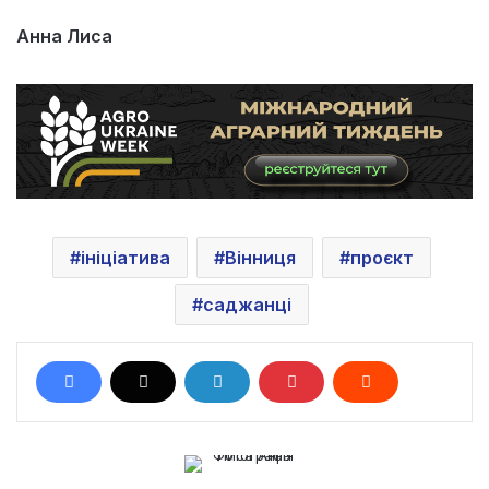
Анна Лиса
ініціатива
Вінниця
проєкт
саджанці