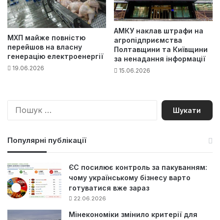
АМКУ наклав штрафи на
МХП майже повністю
агропідприємства
перейшов на власну
Полтавщини та Київщини
генерацію електроенергії
за ненадання інформації
19.06.2026
15.06.2026
П
о
ш
у
Популярні публікації
к
:
ЄС посилює контроль за пакуванням:
чому українському бізнесу варто
готуватися вже зараз
22.06.2026
Мінекономіки змінило критерії для