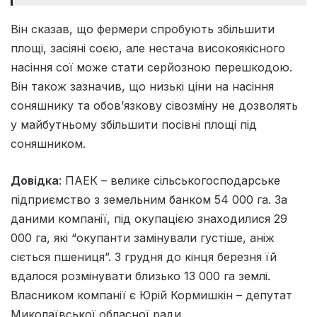
Він сказав, що фермери спробують збільшити
площі, засіяні соєю, але нестача високоякісного
насіння сої може стати серйозною перешкодою.
Він також зазначив, що низькі ціни на насіння
соняшнику та обов’язкову сівозміну не дозволять
у майбутньому збільшити посівні площі під
соняшником.
Довідка
: ПАЕК – велике сільськогосподарське
підприємство з земельним банком 54 000 га. За
даними компанії, під окупацією знаходилися 29
000 га, які “окупанти замінували густіше, аніж
сіється пшениця”. З грудня до кінця березня їй
вдалося розмінувати близько 13 000 га землі.
Власником компанії є Юрій Кормишкін – депутат
Миколаївської обласної ради.