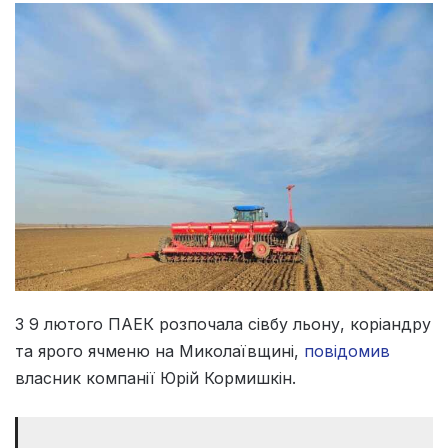
З 9 лютого ПАЕК розпочала сівбу льону, коріандру
та ярого ячменю на Миколаївщині,
повідомив
власник компанії Юрій Кормишкін.