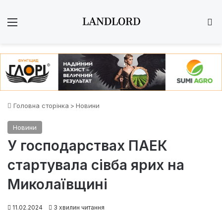
Меню
Ш
Головна сторінка
>
Новини
Новини
У господарствах ПАЕК
стартувала сівба ярих на
Миколаївщині
11.02.2024
3 хвилин читання