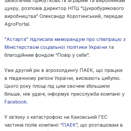
забезпечив прибутковість аграріям та виробникам
цукру, розповів директор НПЦ “Цукробурякового
виробництва” Олександр Коротинський, передає
AgroPortal.
“Астарта” підписала меморандум про співпрацю з
Міністерством соціальної політики України
та
благодійним фондом “Повір у себе”.
Уже другий рік в агрохолдингу ПАЕК, що працює
в південному регіоні України, висівають цибулю.
Цього року площі під цим овочем збільшили
більше, ніж удвічі, інформує пресслужба компанії у
Facebook.
У зв’язку з катастрофою на Каховській ГЕС
частина полів компанії “
ПАЕК
”, що розташовані в