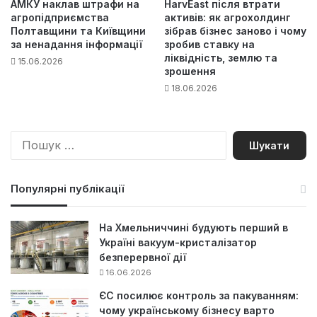
АМКУ наклав штрафи на
HarvEast після втрати
агропідприємства
активів: як агрохолдинг
Полтавщини та Київщини
зібрав бізнес заново і чому
за ненадання інформації
зробив ставку на
ліквідність, землю та
15.06.2026
зрошення
18.06.2026
П
о
ш
у
Популярні публікації
к
:
На Хмельниччині будують перший в
Україні вакуум-кристалізатор
безперервної дії
16.06.2026
ЄС посилює контроль за пакуванням:
чому українському бізнесу варто